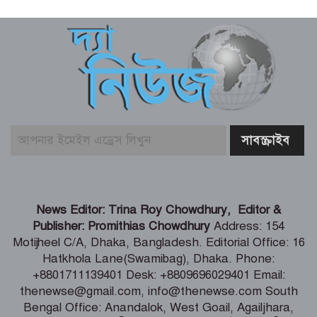
জুলাই আন্দোলনের ত্যাগকে চূড়ান্ত পর্যায়ে
নিয়ে যেতে হবে – তথ্যমন্ত্রী
পুলিশ কর্মকর্তাদের নিয়ে অপপ্রচার, কঠোর
ব্যবস্থা নেওয়ার হুঁশিয়ারি
শিগগিরই শুরু হবে তিস্তা মহাপরিকল্পনা
বাস্তবায়নের কাজ – পানি সম্পদ মন্ত্রী
সংবাদপত্র সমাজের দর্পণ – মৎস্য ও
News Editor: Trina Roy Chowdhury, Editor &
প্রাণিসম্পদ প্রতিমন্ত্রী
Publisher: Promithias Chowdhury
Address: 154
Motijheel C/A, Dhaka, Bangladesh. Editorial Office: 16
Hatkhola Lane(Swamibag), Dhaka. Phone:
শেখ হাসিনা কি বেঁচে আছেন, না কি মারা
+8801711139401 Desk: +8809696029401 Email:
গেছেন- রাশেদ খাঁন
thenewse@gmail.com, info@thenewse.com South
Bengal Office: Anandalok, West Goail, Agailjhara,