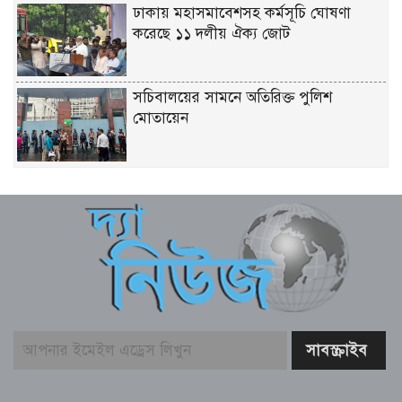
ঢাকায় মহাসমাবেশসহ কর্মসূচি ঘোষণা
করেছে ১১ দলীয় ঐক্য জোট
সচিবালয়ের সামনে অতিরিক্ত পুলিশ
মোতায়েন
সূর্যের পৃষ্ঠে লুকিয়ে ছিল যে রহস্য
বোরকাপরা নারীর ইশারায় থামে বাস, ২০
মিনিটে ৫৭ লাখ টাকা লুট
লালবাগ কেল্লা পরিদর্শন করলেন মার্কিন নৌ
কমান্ডার