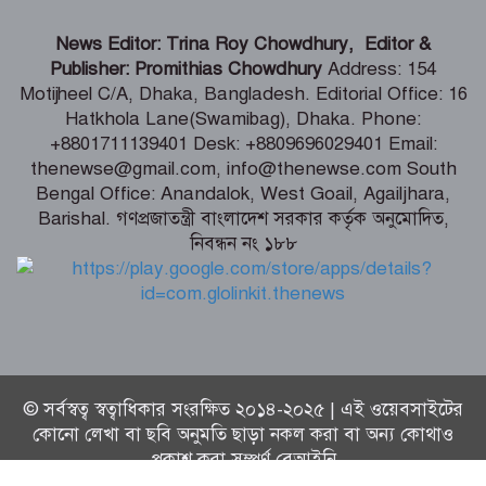
বিতর্কিত সেই পরিকল্পনার জন্য ক্ষমা
News Editor: Trina Roy Chowdhury, Editor &
চাইলেন ফিফা সভাপতি
Publisher: Promithias Chowdhury
Address: 154
Motijheel C/A, Dhaka, Bangladesh. Editorial Office: 16
Hatkhola Lane(Swamibag), Dhaka. Phone:
দেশের সব নাগরিকের মানসম্মত স্বাস্থ্যসেবা
+8801711139401 Desk: +8809696029401 Email:
নিশ্চিতে কাজ করছে সরকার : স্বাস্থ্য প্রতিমন্ত্রী
thenewse@gmail.com, info@thenewse.com South
Bengal Office: Anandalok, West Goail, Agailjhara,
Barishal. গণপ্রজাতন্ত্রী বাংলাদেশ সরকার কর্তৃক অনুমোদিত,
জেরুজালেম ইস্যুতে ঐক্যবদ্ধ হতে জর্ডানে
নিবন্ধন নং ১৮৮
মুসলিম দেশগুলোর বৈঠক
© সর্বস্বত্ব স্বত্বাধিকার সংরক্ষিত ২০১৪-২০২৫ | এই ওয়েবসাইটের
কোনো লেখা বা ছবি অনুমতি ছাড়া নকল করা বা অন্য কোথাও
প্রকাশ করা সম্পূর্ণ বেআইনি