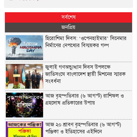
সর্বশেষ
জনপ্রিয়
হিরোশিমা দিবস: ‘ওপেনহাইমার’ সিনেমার
নির্মাণের নেপথ্যের বিস্ময়কর গল্প
জুলাই গণঅভ্যুত্থান দিবস উপলক্ষে
জাতিসংঘে বাংলাদেশ স্থায়ী মিশনের স্মারক
সংবর্ধনা
আজ বৃহস্পতিবার (৬ আগস্ট) রাশিফল ও
গ্রহদোষ প্রতিকারের উপায়
আজ ২০ শ্রাবণ বৃহস্পতিবার (৬ আগস্ট)
পঞ্জিকা ও ইতিহাসের এইদিনে