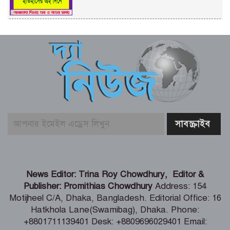
শেখ হাসিনার দিল্লিতে সংবাদ সম্মেলন নিয়ে
পররাষ্ট্র মন্ত্রণালয়ের কড়া প্রতিক্রিয়া
বুড়িগঙ্গায় তরল বর্জ্য নির্গমনস্থল থেকে নমুনা
সংগ্রহ
ভোলায় ৫ম শ্রেণির ছাত্রীকে সংঘবদ্ধ ধর্ষণ-
ভিডিও ধারণ, তিন কিশোর গ্রেপ্তার
টানা ৫ দিন অনশনের পর বিয়ে, তিন মাস পর
News Editor: Trina Roy Chowdhury, Editor &
মিলল মোনিয়ার ঝুলন্ত লাশ
Publisher: Promithias Chowdhury
Address: 154
Motijheel C/A, Dhaka, Bangladesh. Editorial Office: 16
Hatkhola Lane(Swamibag), Dhaka. Phone:
শ্যামনগরে ৫ আগস্ট জুলাই গণঅভ্যুত্থান
+8801711139401 Desk: +8809696029401 Email: