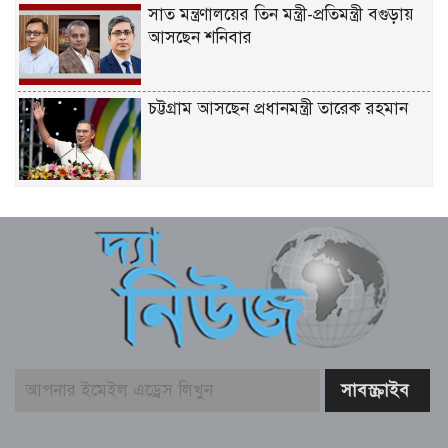
সাত মন্ত্রণালয়ের তিন মন্ত্রী-প্রতিমন্ত্রী বগুড়ায়
আসছেন শনিবার
চট্টগ্রাম আসছেন প্রধানমন্ত্রী তারেক রহমান
একটি দুর্ঘটনায় পেহেলির অকাল মৃত্যুতে মা-
বাবার ভবিষ্যৎ স্বপ্নের সমাধি
জুলাই আন্দোলনের ত্যাগকে চূড়ান্ত পর্যায়ে
নিয়ে যেতে হবে – তথ্যমন্ত্রী
পুলিশ কর্মকর্তাদের নিয়ে অপপ্রচার, কঠোর
ব্যবস্থা নেওয়ার হুঁশিয়ারি