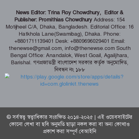
শিগগিরই শুরু হবে তিস্তা মহাপরিকল্পনা
News Editor: Trina Roy Chowdhury, Editor &
বাস্তবায়নের কাজ – পানি সম্পদ মন্ত্রী
Publisher: Promithias Chowdhury
Address: 154
Motijheel C/A, Dhaka, Bangladesh. Editorial Office: 16
Hatkhola Lane(Swamibag), Dhaka. Phone:
সংবাদপত্র সমাজের দর্পণ – মৎস্য ও
+8801711139401 Desk: +8809696029401 Email:
প্রাণিসম্পদ প্রতিমন্ত্রী
thenewse@gmail.com, info@thenewse.com South
Bengal Office: Anandalok, West Goail, Agailjhara,
Barishal. গণপ্রজাতন্ত্রী বাংলাদেশ সরকার কর্তৃক অনুমোদিত,
নিবন্ধন নং ১৮৮
শেখ হাসিনা কি বেঁচে আছেন, না কি মারা
গেছেন- রাশেদ খাঁন
© সর্বস্বত্ব স্বত্বাধিকার সংরক্ষিত ২০১৪-২০২৫ | এই ওয়েবসাইটের
কোনো লেখা বা ছবি অনুমতি ছাড়া নকল করা বা অন্য কোথাও
প্রকাশ করা সম্পূর্ণ বেআইনি