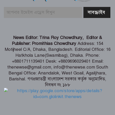
পরিকল্পনা নিয়েছে – স্বরাষ্ট্রমন্ত্রী
জামায়াত-এনসিপির মব সৃষ্টির সুযোগ নিতে
পারে আওয়ামী লীগ – রাশেদ খাঁন
দেশের পর্যটনকে খাতকে জনপ্রিয় করতে কাজ
News Editor: Trina Roy Chowdhury, Editor &
করেছে সরকার – পর্যটনমন্ত্রী
Publisher: Promithias Chowdhury
Address: 154
Motijheel C/A, Dhaka, Bangladesh. Editorial Office: 16
Hatkhola Lane(Swamibag), Dhaka. Phone:
স্বস্তির বার্তা পেলেন থালাপতি বিজয়, মামলা
+8801711139401 Desk: +8809696029401 Email:
প্রত্যাহার স্ত্রীর
thenewse@gmail.com, info@thenewse.com South
Bengal Office: Anandalok, West Goail, Agailjhara,
Barishal. গণপ্রজাতন্ত্রী বাংলাদেশ সরকার কর্তৃক অনুমোদিত,
নিবন্ধন নং ১৮৮
দেশে হাম উপসর্গে আরও ৩ জনের মৃত্যু