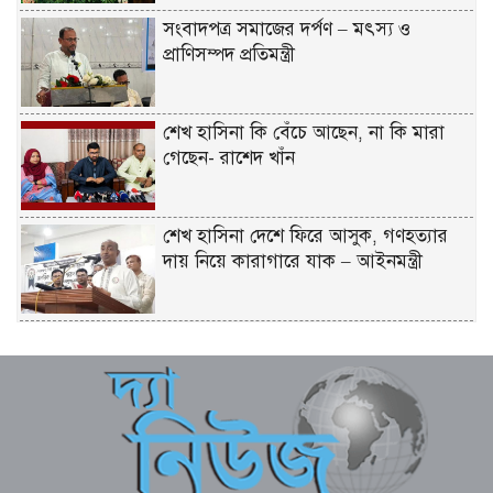
সংবাদপত্র সমাজের দর্পণ – মৎস্য ও
প্রাণিসম্পদ প্রতিমন্ত্রী
শেখ হাসিনা কি বেঁচে আছেন, না কি মারা
গেছেন- রাশেদ খাঁন
শেখ হাসিনা দেশে ফিরে আসুক, গণহত্যার
দায় নিয়ে কারাগারে যাক – আইনমন্ত্রী
বিএনপির উদ্যোগে সবুজ বেনাপোলের
প্রত্যয়ে পঞ্চম দিনের বৃক্ষরোপণ
কক্সবাজারের সমুদ্রসম্পদ, ব্লু ইকোনমি
সম্ভাবনাকে কাজে লাগাতে সরকার বিভিন্ন