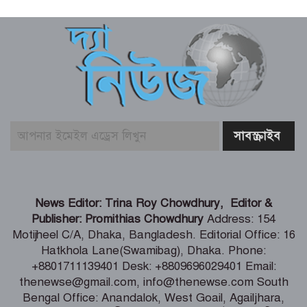
শিল্প মন্ত্রণালয় সম্পর্কিত স্থায়ী কমিটির প্রথম
বৈঠক অনুষ্ঠিত
রিয়ার অ্যাডমিরাল মাহবুব আলী খানের
৪২তম শাহাদৎবার্ষিকী অনুষ্ঠিত
তনু হত্যা মামলায় সাবেক সেনাসদস্য
হাফিজুরের জামিন বাতিল, আত্মসমর্পণের
নির্দেশ
লিবিয়ায় মাফিয়ার নির্যাতনে মাদারীপুরের
News Editor: Trina Roy Chowdhury, Editor &
যুবকের মৃত্যু
Publisher: Promithias Chowdhury
Address: 154
Motijheel C/A, Dhaka, Bangladesh. Editorial Office: 16
Hatkhola Lane(Swamibag), Dhaka. Phone:
পাইকগাছায় ছাত্র ও দরিদ্র মানুষের মাঝে
+8801711139401 Desk: +8809696029401 Email:
সাইকেল, সেলাই মেশিন ও ভ্যান বিতরণ
thenewse@gmail.com, info@thenewse.com South
Bengal Office: Anandalok, West Goail, Agailjhara,