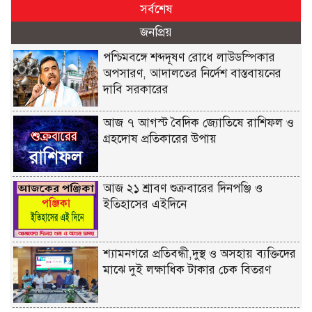
সর্বশেষ
জনপ্রিয়
পশ্চিমবঙ্গে শব্দদূষণ রোধে লাউডস্পিকার
অপসারণ, আদালতের নির্দেশ বাস্তবায়নের
দাবি সরকারের
আজ ৭ আগস্ট বৈদিক জ্যোতিষে রাশিফল ও
গ্রহদোষ প্রতিকারের উপায়
আজ ২১ শ্রাবণ শুক্রবারের দিনপঞ্জি ও
ইতিহাসের এইদিনে
শ্যামনগরে প্রতিবন্ধী,দুস্থ ও অসহায় ব্যক্তিদের
মাঝে দুই লক্ষাধিক টাকার চেক বিতরণ