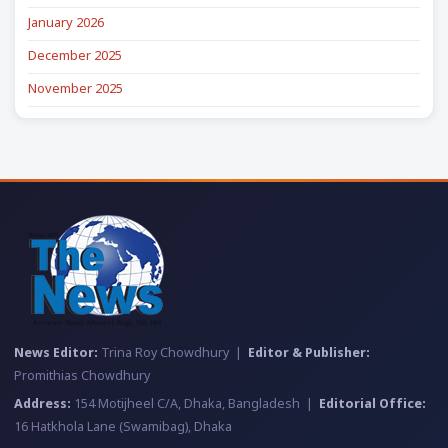
January 2026
December 2025
November 2025
News Editor:
Trina Roy Chowdhury |
Editor & Publisher:
Promithias Chowdhury
Address:
154 Motijheel C/A, Dhaka, Bangladesh |
Editorial Office:
16 Hatkhola Lane (Swamibag), Dhaka