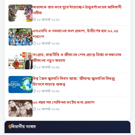
অভাবকে জয় করে ঘুরে দাঁড়াচ্ছেন ঠাকুরগাঁওয়ের আদিবাসী
নারীরা
১০ আগস্ট ২০২৬
এসএসসি ও সমমানের ফল প্রকাশ, উত্তীর্ণের হার ৬২.২৫
শতাংশ
১০ আগস্ট ২০২৬
সংগ্রাম, রাজনীতি ও জীবনের শেষ প্রান্তে মির্জা ফখরুলের
জীবনের নতুন অধ্যায়
১০ আগস্ট ২০২৬
বিশ্ব জৈব জ্বালানি দিবস আজ: জীবাশ্ম জ্বালানির বিকল্প
হিসেবে বাড়ছে গুরুত্ব
১০ আগস্ট ২০২৬
৩০ বছর পর গোবিন্দর কষ্টের কথা প্রকাশ
১০ আগস্ট ২০২৬
বিভাগীয় সংবাদ