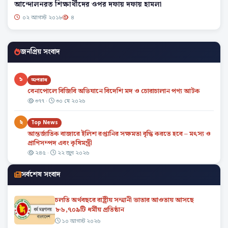
আন্দোলনরত শিক্ষার্থীদের ওপর দফায় দফায় হামলা
০২ আগস্ট ২০১৮
৪
জনপ্রিয় সংবাদ
১
অপরাধ
বেনাপোলে বিজিবি অভিযানে বিদেশি মদ ও চোরাচালান পণ্য আটক
৩৭৭ ·
৩০ মে ২০২৬
২
Top News
আন্তর্জাতিক বাজারে ইলিশ রপ্তানির সক্ষমতা বৃদ্ধি করতে হবে – মৎস্য ও
প্রাণিসম্পদ এবং কৃষিমন্ত্রী
২৪৫ ·
২২ জুন ২০২৬
সর্বশেষ সংবাদ
চলতি অর্থবছরে রাষ্ট্রীয় সম্মানী ভাতার আওতায় আসছে
৮৬,৭০৯টি ধর্মীয় প্রতিষ্ঠান
১০ আগস্ট ২০২৬