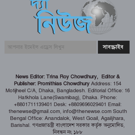
জুলাই আন্দোলনের ত্যাগকে চূড়ান্ত পর্যায়ে
নিয়ে যেতে হবে – তথ্যমন্ত্রী
পুলিশ কর্মকর্তাদের নিয়ে অপপ্রচার, কঠোর
ব্যবস্থা নেওয়ার হুঁশিয়ারি
শিগগিরই শুরু হবে তিস্তা মহাপরিকল্পনা
News Editor: Trina Roy Chowdhury, Editor &
বাস্তবায়নের কাজ – পানি সম্পদ মন্ত্রী
Publisher: Promithias Chowdhury
Address: 154
Motijheel C/A, Dhaka, Bangladesh. Editorial Office: 16
Hatkhola Lane(Swamibag), Dhaka. Phone:
সংবাদপত্র সমাজের দর্পণ – মৎস্য ও
+8801711139401 Desk: +8809696029401 Email:
প্রাণিসম্পদ প্রতিমন্ত্রী
thenewse@gmail.com, info@thenewse.com South
Bengal Office: Anandalok, West Goail, Agailjhara,
Barishal. গণপ্রজাতন্ত্রী বাংলাদেশ সরকার কর্তৃক অনুমোদিত,
নিবন্ধন নং ১৮৮
শেখ হাসিনা কি বেঁচে আছেন, না কি মারা