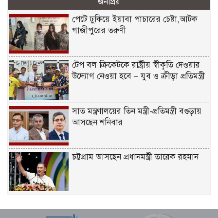
জনপ্রিয়
পেটে ঢুকিয়ে ইয়াবা পাচারের চেষ্টা,আটক
গাজীপুরের তরুণী
টেপ বল ক্রিকেটকে রাষ্ট্রীয় স্বীকৃতি দেওয়ার
উদ্যোগ নেওয়া হবে – যুব ও ক্রীড়া প্রতিমন্ত্রী
সাত মন্ত্রণালয়ের তিন মন্ত্রী-প্রতিমন্ত্রী বগুড়ায়
আসছেন শনিবার
চট্টগ্রাম আসছেন প্রধানমন্ত্রী তারেক রহমান
একটি দুর্ঘটনায় পেহেলির অকাল মৃত্যুতে মা-
বাবার ভবিষ্যৎ স্বপ্নের সমাধি