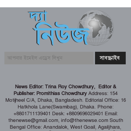
সংবাদপত্র সমাজের দর্পণ – মৎস্য ও
প্রাণিসম্পদ প্রতিমন্ত্রী
শেখ হাসিনা কি বেঁচে আছেন, না কি মারা
গেছেন- রাশেদ খাঁন
শেখ হাসিনা দেশে ফিরে আসুক, গণহত্যার
দায় নিয়ে কারাগারে যাক – আইনমন্ত্রী
বিএনপির উদ্যোগে সবুজ বেনাপোলের
News Editor: Trina Roy Chowdhury, Editor &
প্রত্যয়ে পঞ্চম দিনের বৃক্ষরোপণ
Publisher: Promithias Chowdhury
Address: 154
Motijheel C/A, Dhaka, Bangladesh. Editorial Office: 16
Hatkhola Lane(Swamibag), Dhaka. Phone:
কক্সবাজারের সমুদ্রসম্পদ, ব্লু ইকোনমি
+8801711139401 Desk: +8809696029401 Email:
সম্ভাবনাকে কাজে লাগাতে সরকার বিভিন্ন
thenewse@gmail.com, info@thenewse.com South
পরিকল্পনা নিয়েছে – স্বরাষ্ট্রমন্ত্রী
Bengal Office: Anandalok, West Goail, Agailjhara,