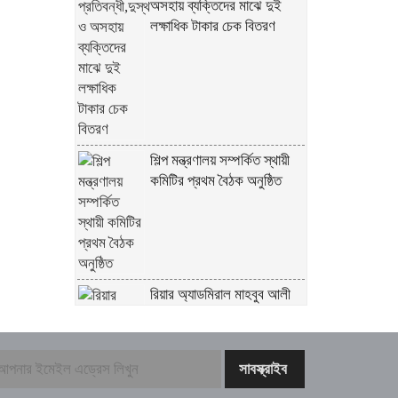
অসহায় ব্যক্তিদের মাঝে দুই
লক্ষাধিক টাকার চেক বিতরণ
শিল্প মন্ত্রণালয় সম্পর্কিত স্থায়ী
কমিটির প্রথম বৈঠক অনুষ্ঠিত
রিয়ার অ্যাডমিরাল মাহবুব আলী
খানের ৪২তম শাহাদৎবার্ষিকী
অনুষ্ঠিত