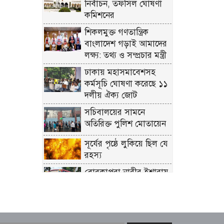
নির্বাচন, তফসিল ঘোষণা
কমিশনের
শিকলমুক্ত গণতান্ত্রিক
বাংলাদেশ গড়াই আমাদের
লক্ষ্য: তথ্য ও সম্প্রচার মন্ত্রী
ঢাকায় মহাসমাবেশসহ
কর্মসূচি ঘোষণা করেছে ১১
দলীয় ঐক্য জোট
সচিবালয়ের সামনে
অতিরিক্ত পুলিশ মোতায়েন
সূর্যের পৃষ্ঠে লুকিয়ে ছিল যে
রহস্য
বোরকাপরা নারীর ইশারায়
থামে বাস, ২০ মিনিটে ৫৭
লাখ টাকা লুট
লালবাগ কেল্লা পরিদর্শন
করলেন মার্কিন নৌ