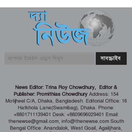
একটি দুর্ঘটনায় পেহেলির অকাল মৃত্যুতে মা-
বাবার ভবিষ্যৎ স্বপ্নের সমাধি
জুলাই আন্দোলনের ত্যাগকে চূড়ান্ত পর্যায়ে
নিয়ে যেতে হবে – তথ্যমন্ত্রী
পুলিশ কর্মকর্তাদের নিয়ে অপপ্রচার, কঠোর
ব্যবস্থা নেওয়ার হুঁশিয়ারি
শিগগিরই শুরু হবে তিস্তা মহাপরিকল্পনা
News Editor: Trina Roy Chowdhury, Editor &
বাস্তবায়নের কাজ – পানি সম্পদ মন্ত্রী
Publisher: Promithias Chowdhury
Address: 154
Motijheel C/A, Dhaka, Bangladesh. Editorial Office: 16
Hatkhola Lane(Swamibag), Dhaka. Phone:
সংবাদপত্র সমাজের দর্পণ – মৎস্য ও
+8801711139401 Desk: +8809696029401 Email:
প্রাণিসম্পদ প্রতিমন্ত্রী
thenewse@gmail.com, info@thenewse.com South
Bengal Office: Anandalok, West Goail, Agailjhara,