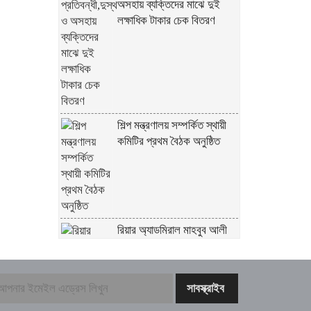
অসহায় ব্যক্তিদের মাঝে দুই
লক্ষাধিক টাকার চেক বিতরণ
শিল্প মন্ত্রণালয় সম্পর্কিত স্থায়ী
কমিটির প্রথম বৈঠক অনুষ্ঠিত
রিয়ার অ্যাডমিরাল মাহবুব আলী
খানের ৪২তম শাহাদৎবার্ষিকী
অনুষ্ঠিত