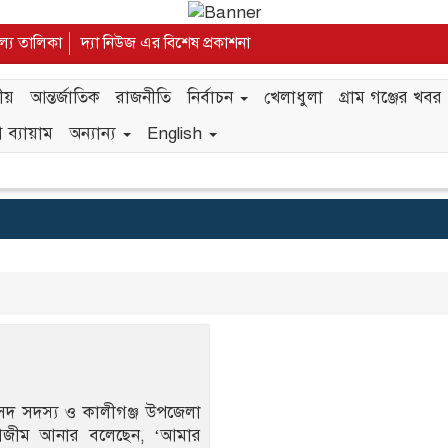
ূল্য তালিকা
দ্যা নিউজ এর বিশেষ প্রকাশনা
ীয়
আন্তর্জাতিক
রাজনীতি
নির্বাচন
খেলাধুলা
গ্রাম গঞ্জের খবর
 ব্যায়াম
অন্যান্য
English
সদ সদস্য ও কালীগঞ্জ উপজেলা
আজীম আনার বলেছেন, ‘আমার