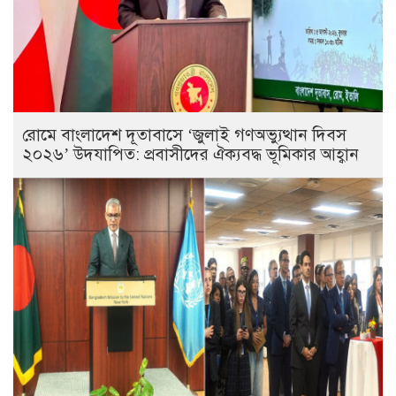
রোমে বাংলাদেশ দূতাবাসে ‘জুলাই গণঅভ্যুত্থান দিবস
২০২৬’ উদযাপিত: প্রবাসীদের ঐক্যবদ্ধ ভূমিকার আহ্বান