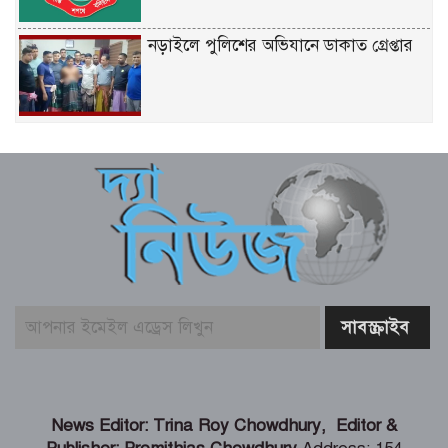
নড়াইলে পুলিশের অভিযানে ডাকাত গ্রেপ্তার
শতবর্ষের চলাচলের পথ বন্ধ, অবরুদ্ধ
সংখ্যালঘু তিন পরিবার
ট্রাম্পের হেলিকপ্টারের কাছাকাছি যাত্রীবাহী
বিমান, তদন্ত শুরু
রোমে বাংলাদেশ দূতাবাসে ‘জুলাই
গণঅভ্যুত্থান দিবস ২০২৬’ উদযাপিত:
প্রবাসীদের ঐক্যবদ্ধ ভূমিকার আহ্বান
স্বামী ভক্তিপ্রসাদ মধুসূদন গোস্বামী মহারাজের
News Editor: Trina Roy Chowdhury, Editor &
আবির্ভাব তিথি আজ