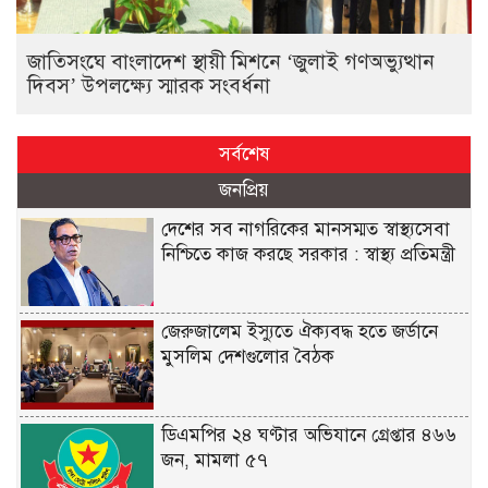
জাতিসংঘে বাংলাদেশ স্থায়ী মিশনে ‘জুলাই গণঅভ্যুত্থান
দিবস’ উপলক্ষ্যে স্মারক সংবর্ধনা
সর্বশেষ
জনপ্রিয়
দেশের সব নাগরিকের মানসম্মত স্বাস্থ্যসেবা
নিশ্চিতে কাজ করছে সরকার : স্বাস্থ্য প্রতিমন্ত্রী
জেরুজালেম ইস্যুতে ঐক্যবদ্ধ হতে জর্ডানে
মুসলিম দেশগুলোর বৈঠক
ডিএমপির ২৪ ঘণ্টার অভিযানে গ্রেপ্তার ৪৬৬
জন, মামলা ৫৭