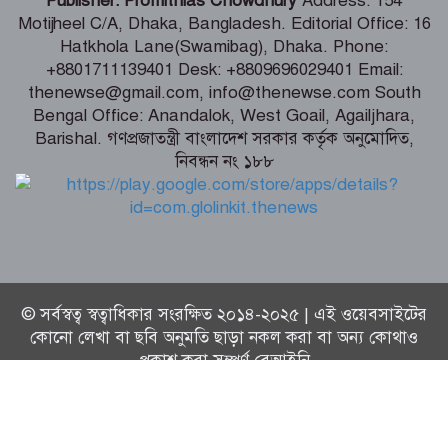
Publisher: Promithias Chowdhury
Address: 154
Motijheel C/A, Dhaka, Bangladesh. Editorial Office: 16
Hatkhola Lane(Swamibag), Dhaka. Phone:
জাতিসংঘে বাংলাদেশ স্থায়ী মিশনে ‘জুলাই
+8801711139401 Desk: +8809696029401 Email:
গণঅভ্যুত্থান দিবস’ উপলক্ষ্যে স্মারক সংবর্ধনা
thenewse@gmail.com, info@thenewse.com South
Bengal Office: Anandalok, West Goail, Agailjhara,
Barishal. গণপ্রজাতন্ত্রী বাংলাদেশ সরকার কর্তৃক অনুমোদিত,
নিবন্ধন নং ১৮৮
হিরোশিমা দিবস: ‘ওপেনহাইমার’ সিনেমার
নির্মাণের নেপথ্যের বিস্ময়কর গল্প
© সর্বস্বত্ব স্বত্বাধিকার সংরক্ষিত ২০১৪-২০২৫ | এই ওয়েবসাইটের
কোনো লেখা বা ছবি অনুমতি ছাড়া নকল করা বা অন্য কোথাও
প্রকাশ করা সম্পূর্ণ বেআইনি
Technical Supported By:
Thenews Team