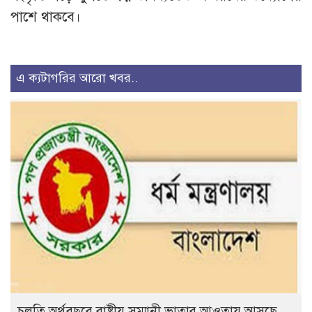
পাশে থাকবে।
এ ক্যটাগরির আরো খবর..
চলতি অর্থবছরে রাষ্ট্রীয় সম্মানী ভাতার আওতায় আসছে