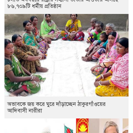
৮৬,৭০৯টি ধর্মীয় প্রতিষ্ঠান
অভাবকে জয় করে ঘুরে দাঁড়াচ্ছেন ঠাকুরগাঁওয়ের
আদিবাসী নারীরা