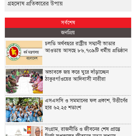
গ্রহদোষ প্রতিকারের উপায়
সর্বশেষ
জনপ্রিয়
চলতি অর্থবছরে রাষ্ট্রীয় সম্মানী ভাতার
আওতায় আসছে ৮৬,৭০৯টি ধর্মীয় প্রতিষ্ঠান
অভাবকে জয় করে ঘুরে দাঁড়াচ্ছেন
ঠাকুরগাঁওয়ের আদিবাসী নারীরা
এসএসসি ও সমমানের ফল প্রকাশ, উত্তীর্ণের
হার ৬২.২৫ শতাংশ
সংগ্রাম, রাজনীতি ও জীবনের শেষ প্রান্তে