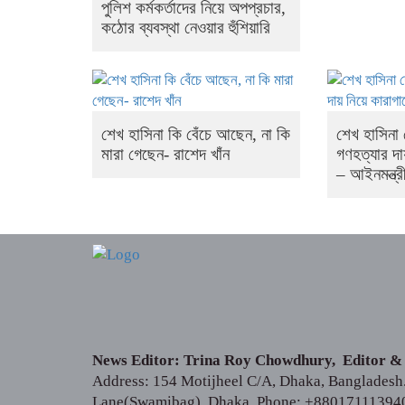
পুলিশ কর্মকর্তাদের নিয়ে অপপ্রচার,
কঠোর ব্যবস্থা নেওয়ার হুঁশিয়ারি
শেখ হাসিনা কি বেঁচে আছেন, না কি
শেখ হাসিনা
মারা গেছেন- রাশেদ খাঁন
গণহত্যার দা
– আইনমন্ত্র
News Editor: Trina Roy Chowdhury, Editor &
Address: 154 Motijheel C/A, Dhaka, Bangladesh. 
Lane(Swamibag), Dhaka. Phone: +88017111394