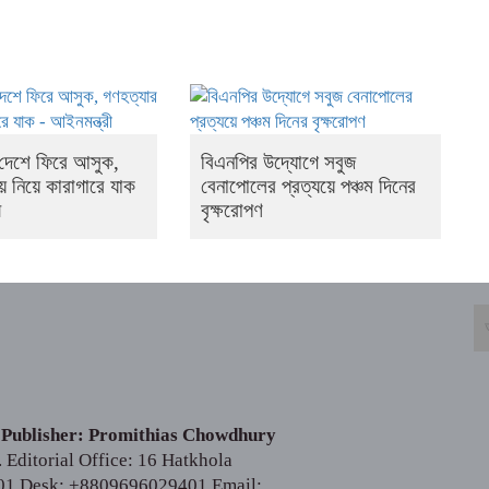
 দেশে ফিরে আসুক,
বিএনপির উদ্যোগে সবুজ
য় নিয়ে কারাগারে যাক
বেনাপোলের প্রত্যয়ে পঞ্চম দিনের
ী
বৃক্ষরোপণ
 Publisher: Promithias Chowdhury
Editorial Office: 16 Hatkhola
01 Desk: +8809696029401 Email: