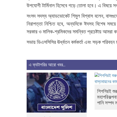
উপযোগী টার্মিনাল হিসেবে গড়ে তোলা হবে। এ বিষয়ে
সংসদ সদস্য অ্যাডভোকেট শিমুল বিশ্বাস বলেন, বাসগু
নিরাপত্তা নিশ্চিত হবে, অন্যদিকে ঈদসহ বিশেষ সময়ে
সরকার ও মালিক-শ্রমিকদের সমন্বিত প্রচেষ্টায় আমরা কাঙ
সভায় ডিএসসিসির ঊর্ধ্বতন কর্মকর্তা এবং সড়ক পরিবহন
এ ক্যটাগরির আরো খবর..
শিগগিরই শুর
মহাপরিকল্পন
পানি সম্পদ মন্