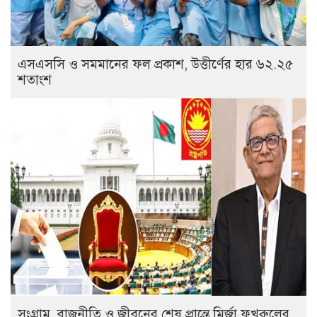
এসএসসি ও সমমানের ফল প্রকাশ, উত্তীর্ণের হার ৬২.২৫
শতাংশ
সংগ্রাম, রাজনীতি ও জীবনের শেষ প্রান্তে মির্জা ফখরুলের