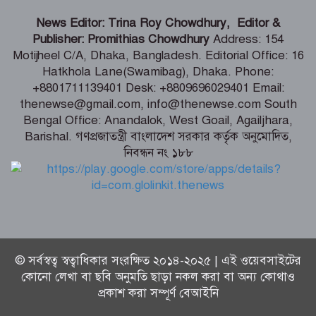
আজ ১০ আগস্ট (২৪ শ্রাবণ) সোমবারে
রাশিফল ও গ্রহদোষ প্রতিকারের উপায়
News Editor: Trina Roy Chowdhury, Editor &
Publisher: Promithias Chowdhury
Address: 154
Motijheel C/A, Dhaka, Bangladesh. Editorial Office: 16
আজ সোমবার (১০ আগস্ট) পঞ্জিকা ও
Hatkhola Lane(Swamibag), Dhaka. Phone:
ইতিহাসের এইদিনে
+8801711139401 Desk: +8809696029401 Email:
thenewse@gmail.com, info@thenewse.com South
Bengal Office: Anandalok, West Goail, Agailjhara,
Barishal. গণপ্রজাতন্ত্রী বাংলাদেশ সরকার কর্তৃক অনুমোদিত,
সৌদি আরবে সোফা কারখানায় ভয়াবহ
নিবন্ধন নং ১৮৮
আগুন, নিহত ১৬ বাংলাদেশি
© সর্বস্বত্ব স্বত্বাধিকার সংরক্ষিত ২০১৪-২০২৫ | এই ওয়েবসাইটের
কোনো লেখা বা ছবি অনুমতি ছাড়া নকল করা বা অন্য কোথাও
প্রকাশ করা সম্পূর্ণ বেআইনি