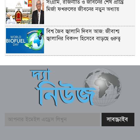
সংগ্রাম, রাজনীতি ও জীবনের শেষ প্রান্তে
মির্জা ফখরুলের জীবনের নতুন অধ্যায়
বিশ্ব জৈব জ্বালানি দিবস আজ: জীবাশ্ম
জ্বালানির বিকল্প হিসেবে বাড়ছে গুরুত্ব
৩০ বছর পর গোবিন্দর কষ্টের কথা প্রকাশ
রিয়াদে নিহতদের দেশে ফেরানোসহ প্রাপ্য
ক্ষতিপূরনে সহায়তার আশ্বাস
‘টক্সিক’-এর ট্রেলারে ‘অ্যানিমেল’ ছবির
রণবীর কাপুরের মিল দেখছে নেটিজেনরা