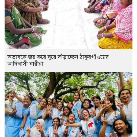
অভাবকে জয় করে ঘুরে দাঁড়াচ্ছেন ঠাকুরগাঁওয়ের
আদিবাসী নারীরা