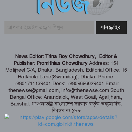
পাঠালেন আসিফ মাহমুদ
আলোচিত কনটেন্ট ক্রিয়েটর রিপন মিয়া
গ্রেফতার
বিনামূল্যে চ্যাটজিপিটি ব্যবহারকারীদের জন্য
News Editor: Trina Roy Chowdhury, Editor &
বড় সুখবর
Publisher: Promithias Chowdhury
Address: 154
Motijheel C/A, Dhaka, Bangladesh. Editorial Office: 16
Hatkhola Lane(Swamibag), Dhaka. Phone:
গণমাধ্যমের ওপর নিয়ন্ত্রণ নয়, প্রয়োজন
+8801711139401 Desk: +8809696029401 Email:
নিয়মতান্ত্রিক কাঠামো: তথ্য ও সম্প্রচারমন্ত্রী
thenewse@gmail.com, info@thenewse.com South
Bengal Office: Anandalok, West Goail, Agailjhara,
Barishal. গণপ্রজাতন্ত্রী বাংলাদেশ সরকার কর্তৃক অনুমোদিত,
নিবন্ধন নং ১৮৮
টেকসই গণতন্ত্র প্রতিষ্ঠায় স্বাধীন ও শক্তিশালী
গণমাধ্যমের বিকল্প নেই -মির্জা ফখরুল