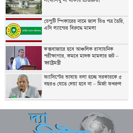
সংখ্যালঘু না থাকায় প্রতিক্রিয়া
ডেপুটি স্পিকারের নামে জাল ডিও পত্র তৈরি,
এসি ল্যান্ডের বিরুদ্ধে মামলা
কক্সবাজারে হবে আঞ্চলিক রাসায়নিক
পরীক্ষাগার, কমবে মাদক মামলার জট –
স্বরাষ্ট্রমন্ত্রী
ফ্যাসিস্টের ভাষায় বলা হচ্ছে সরকারকে ৫
বছরও যেতে দেয়া হবে না – মির্জা ফখরুল
গণমাধ্যমের ওপর কোনো গোয়েন্দা চাপ
নেই; দাবি তথ্যমন্ত্রীর
বিএনপির নারী এমপিকে আইনি নোটিশ