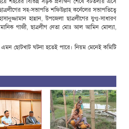
রু হয়ে শহরের বিভিন্ন সড়ক প্রদক্ষিণ শেষে বটতলায় এসে
ত্রলীগের সহ-সভাপতি শফিউল্লাহ কর্নেলের সভাপতিত্বে
সানুজ্জামান হান্নান, উপজেলা ছাত্রলীগের যুগ্ম-সাধারণ
 মানিক গাজী, ছাত্রলীগ নেতা মোঃ আল আমিন মোল্যা,
ে এমন ছোটখাট ঘটনা হতেই পারে। নিয়ম মেনেই কমিটি