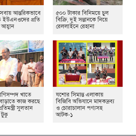
েবায় আন্তরিকভাবে
৫০০ টাকার বিনিময়ে চুল
 ইউএনওদের প্রতি
বিক্রি, দুই সন্তানকে নিয়ে
ীর আহ্বান
রেললাইনে রেহানা
রাণিসম্পদ খাতে
যশোর সিমান্ত এলাকায়
ান বাড়াতে কাজ করছে
বিজিবি অভিযানে মাদকদ্রব্য
তিমন্ত্রী সুলতান
ও চোরাচালান পণ্যসহ
টুকু
আটক-১