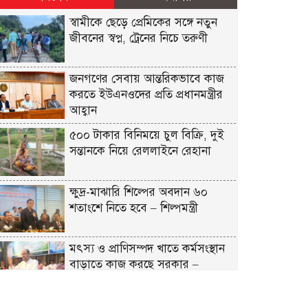
স্বামীকে ছেড়ে প্রেমিকের সঙ্গে নতুন
জীবনের স্বপ্ন, ট্রেনের নিচে তরুণী
জনগণের সেবায় আন্তরিকভাবে কাজ
করতে ইউএনওদের প্রতি প্রধানমন্ত্রীর
আহ্বান
৫০০ টাকার বিনিময়ে চুল বিক্রি, দুই
সন্তানকে নিয়ে রেললাইনে রেহানা
ক্ষুদ্র-মাঝারি শিল্পের অবদান ৬০
শতাংশে নিতে হবে – শিল্পমন্ত্রী
মৎস্য ও প্রাণিসম্পদ খাতে কর্মসংস্থান
বাড়াতে কাজ করছে সরকার –
প্রতিমন্ত্রী সুলতান সালাউদ্দিন টুকু
যশোর সিমান্ত এলাকায় বিজিবি