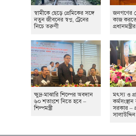
স্বামীকে ছেড়ে প্রেমিকের সঙ্গে
জনগণের স
নতুন জীবনের স্বপ্ন, ট্রেনের
কাজ করতে
নিচে তরুণী
প্রধানমন্ত্র
ক্ষুদ্র-মাঝারি শিল্পের অবদান
মৎস্য ও প্
৬০ শতাংশে নিতে হবে –
কর্মসংস্থ
শিল্পমন্ত্রী
সরকার – প্র
সালাউদ্দিন 