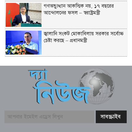
গণঅভ্যুত্থান আকস্মিক নয়, ১৭ বছরের
আন্দোলনের ফসল – স্বরাষ্ট্রমন্ত্রী
জ্বালানি সংকট মোকাবিলায় সরকার সর্বোচ্চ
চেষ্টা করছে – প্রধানমন্ত্রী
জুলাই গণঅভ্যুত্থানের দুই যোদ্ধাকে
অটোরিকশা-রিকশা উপহার দিলেন প্রধানমন্ত্রী
চলনবিলে সমন্বিত ইকো-ট্যুরিজম প্রকল্পের
সম্ভাব্যতা যাচাই শুরু -বিমান মন্ত্রী
রাতের আধাঁরে সামাজিক বনায়নের গাছ লুট