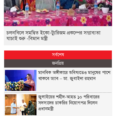
চলনবিলে সমন্বিত ইকো-ট্যুরিজম প্রকল্পের সম্ভাব্যতা
যাচাই শুরু -বিমান মন্ত্রী
সর্বশেষ
জনপ্রিয়
মানবিক অঙ্গীকারে ভবিষ্যতেও মানুষের পাশে
থাকবে ড্যাব – ডা. জুবাইদা রহমান
জুলাইয়ের শহীদ-আহত ১০ পরিবারের
সদস্যদের চাকরির নিয়োগপত্র দিলেন
প্রধানমন্ত্রী