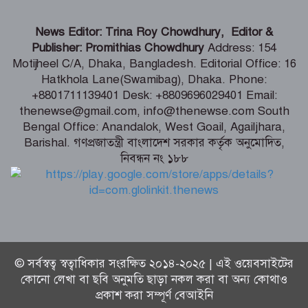
বাঁশখালীকে বন্যা মুক্ত করতে টেকসই
News Editor: Trina Roy Chowdhury, Editor &
বেড়িবাঁধ ও খাল পুনঃখননের আশ্বাস
Publisher: Promithias Chowdhury
Address: 154
ত্রাণমন্ত্রীর
Motijheel C/A, Dhaka, Bangladesh. Editorial Office: 16
Hatkhola Lane(Swamibag), Dhaka. Phone:
চিকিৎসকদের পেশাদারিত্বে রাজনীতি যেন
+8801711139401 Desk: +8809696029401 Email:
প্রভাব না ফেলে: প্রধানমন্ত্রী
thenewse@gmail.com, info@thenewse.com South
Bengal Office: Anandalok, West Goail, Agailjhara,
Barishal. গণপ্রজাতন্ত্রী বাংলাদেশ সরকার কর্তৃক অনুমোদিত,
নিবন্ধন নং ১৮৮
ফের গ্রেফতার তনু হত্যায় সাবেক সেনাসদস্য
হাফিজুর রহমান
© সর্বস্বত্ব স্বত্বাধিকার সংরক্ষিত ২০১৪-২০২৫ | এই ওয়েবসাইটের
কোনো লেখা বা ছবি অনুমতি ছাড়া নকল করা বা অন্য কোথাও
প্রকাশ করা সম্পূর্ণ বেআইনি