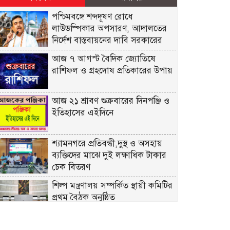
পশ্চিমবঙ্গে শব্দদূষণ রোধে
লাউডস্পিকার অপসারণ, আদালতের
নির্দেশ বাস্তবায়নের দাবি সরকারের
আজ ৭ আগস্ট বৈদিক জ্যোতিষে
রাশিফল ও গ্রহদোষ প্রতিকারের উপায়
আজ ২১ শ্রাবণ শুক্রবারের দিনপঞ্জি ও
ইতিহাসের এইদিনে
শ্যামনগরে প্রতিবন্ধী,দুস্থ ও অসহায়
ব্যক্তিদের মাঝে দুই লক্ষাধিক টাকার
চেক বিতরণ
শিল্প মন্ত্রণালয় সম্পর্কিত স্থায়ী কমিটির
প্রথম বৈঠক অনুষ্ঠিত
রিয়ার অ্যাডমিরাল মাহবুব আলী