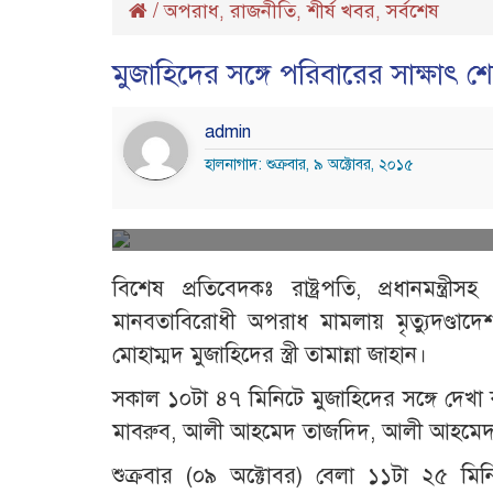
/
অপরাধ
রাজনীতি
শীর্ষ খবর
সর্বশেষ
,
,
,
মুজাহিদের সঙ্গে পরিবারের সাক্ষাৎ শেষ
admin
হালনাগাদ: শুক্রবার, ৯ অক্টোবর, ২০১৫
বিশেষ প্রতিবেদকঃ রাষ্ট্রপতি, প্রধানমন্ত্র
মানবতাবিরোধী অপরাধ মামলায় মৃত্যুদণ্ডাদে
মোহাম্মদ ম‍ুজাহিদের স্ত্রী তামান্না জাহান।
সকাল ১০টা ৪৭ মিনিটে মুজাহিদের সঙ্গে দেখা ক
মাবরুব, আলী আহমেদ তাজদিদ, আলী আহমেদ 
শুক্রবার (০৯ অক্টোবর) বেলা ১১টা ২৫ মিন