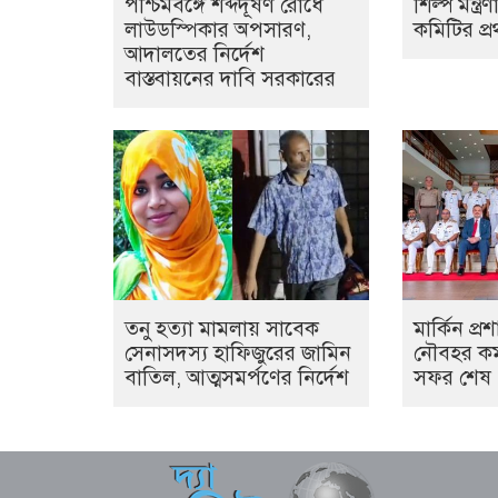
পশ্চিমবঙ্গে শব্দদূষণ রোধে
শিল্প মন্ত্র
লাউডস্পিকার অপসারণ,
কমিটির প্র
আদালতের নির্দেশ
বাস্তবায়নের দাবি সরকারের
তনু হত্যা মামলায় সাবেক
মার্কিন প্র
সেনাসদস্য হাফিজুরের জামিন
নৌবহর কমা
বাতিল, আত্মসমর্পণের নির্দেশ
সফর শেষ