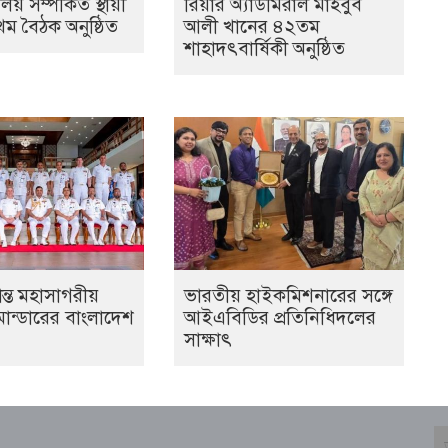
ণালয় সম্পর্কিত স্থায়ী
রিয়ার অ্যাডমিরাল মাহবুব
থম বৈঠক অনুষ্ঠিত
আলী খানের ৪২তম
শাহাদৎবার্ষিকী অনুষ্ঠিত
শান্ত মহাসাগরীয়
ভারতীয় হাইক‌মিশনা‌রের স‌ঙ্গে
ন্ডারের বাংলাদেশ
আইএবিডির প্রতি‌নি‌ধিদ‌লের
সাক্ষাৎ