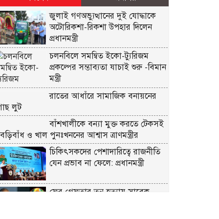
জুলাই গণঅভ্যুত্থানের দুই যোদ্ধাকে
অটোরিকশা-রিকশা উপহার দিলেন
প্রধানমন্ত্রী
চলনবিলে সমন্বিত ইকো-ট্যুরিজম
প্রকল্পের সম্ভাব্যতা যাচাই শুরু -বিমান
মন্ত্রী
রাতের আধাঁরে সামাজিক বনায়নের
গাছ লুট
বাঁশখালীকে বন্যা মুক্ত করতে টেকসই
বেড়িবাঁধ ও খাল পুনঃখননের আশ্বাস ত্রাণমন্ত্রীর
চিকিৎসকদের পেশাদারিত্বে রাজনীতি
যেন প্রভাব না ফেলে: প্রধানমন্ত্রী
ফের গ্রেফতার তনু হত্যায় সাবেক
সেনাসদস্য হাফিজুর রহমান