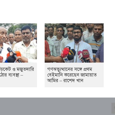
্ডিকেট ও মজুতদারি
গণঅভ্যুত্থানের সঙ্গে প্রথম
র ব্যবস্থা –
বেইমানি করেছেন জামায়াত
আমির – রাশেদ খান