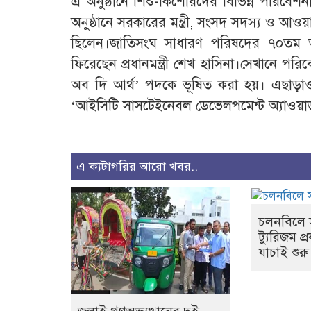
এ অনুষ্ঠানে শিশু-কিশোরদের বিভিন্ন পরিবেশন
অনুষ্ঠানে সরকারের মন্ত্রী, সংসদ সদস্য ও আওয়
ছিলেন।জাতিসংঘ সাধারণ পরিষদের ৭০তম 
ফিরেছেন প্রধানমন্ত্রী শেখ হাসিনা।সেখানে পরিবে
অব দি আর্থ’ পদকে ভূষিত করা হয়। এছাড়াও তথ্
‘আইসিটি সাসটেইনেবল ডেভেলপমেন্ট অ্যাওয়ার্
এ ক্যটাগরির আরো খবর..
চলনবিলে 
ট্যুরিজম প্
যাচাই শুরু 