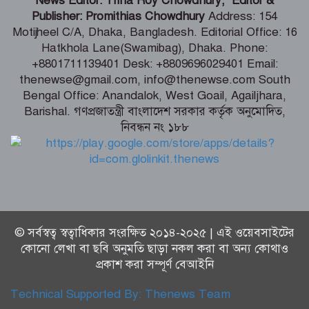
News Editor: Trina Roy Chowdhury, Editor &
পারে আওয়ামী লীগ – রাশেদ খাঁন
Publisher: Promithias Chowdhury
Address: 154
Motijheel C/A, Dhaka, Bangladesh. Editorial Office: 16
Hatkhola Lane(Swamibag), Dhaka. Phone:
দেশের পর্যটনকে খাতকে জনপ্রিয় করতে কাজ
+8801711139401 Desk: +8809696029401 Email:
করেছে সরকার – পর্যটনমন্ত্রী
thenewse@gmail.com, info@thenewse.com South
Bengal Office: Anandalok, West Goail, Agailjhara,
Barishal. গণপ্রজাতন্ত্রী বাংলাদেশ সরকার কর্তৃক অনুমোদিত,
নিবন্ধন নং ১৮৮
স্বস্তির বার্তা পেলেন থালাপতি বিজয়, মামলা
প্রত্যাহার স্ত্রীর
© সর্বস্বত্ব স্বত্বাধিকার সংরক্ষিত ২০১৪-২০২৫ | এই ওয়েবসাইটের
কোনো লেখা বা ছবি অনুমতি ছাড়া নকল করা বা অন্য কোথাও
প্রকাশ করা সম্পূর্ণ বেআইনি
Technical Supported By:
Thenews Team