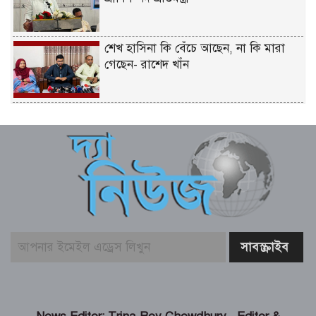
শেখ হাসিনা কি বেঁচে আছেন, না কি মারা
গেছেন- রাশেদ খাঁন
শেখ হাসিনা দেশে ফিরে আসুক, গণহত্যার
দায় নিয়ে কারাগারে যাক – আইনমন্ত্রী
বিএনপির উদ্যোগে সবুজ বেনাপোলের
প্রত্যয়ে পঞ্চম দিনের বৃক্ষরোপণ
কক্সবাজারের সমুদ্রসম্পদ, ব্লু ইকোনমি
সম্ভাবনাকে কাজে লাগাতে সরকার বিভিন্ন
পরিকল্পনা নিয়েছে – স্বরাষ্ট্রমন্ত্রী
জামায়াত-এনসিপির মব সৃষ্টির সুযোগ নিতে