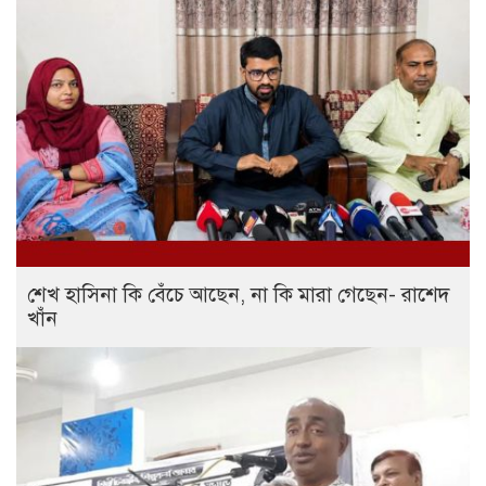
শেখ হাসিনা কি বেঁচে আছেন, না কি মারা গেছেন- রাশেদ
খাঁন