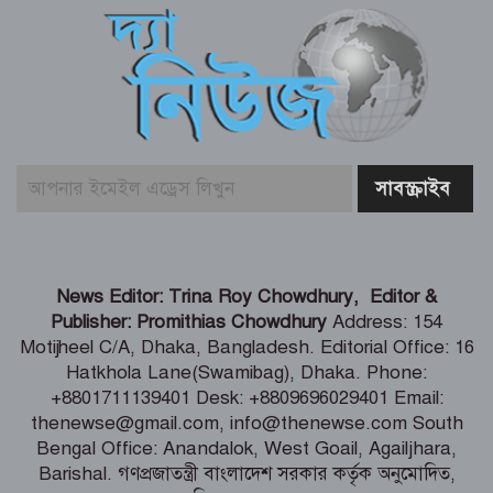
সমাজের সমন্বিত ভূমিকা প্রয়োজন – স্বাস্থ্য
প্রতিমন্ত্রী
ভিআইপি-সিআইপিসহ সবার জন্য
বিমানবন্দরে সমান নিরাপত্তা তল্লাশি – বিমান
মন্ত্রী
প্রধানমন্ত্রীর সঙ্গে দেখা করে স্বপ্নপূরণ অনুশ্রীর,
মিলল হারমোনিয়াম উপহার
‘ফ্যামিলি কার্ড’ কর্মসূচির উদ্বোধন আগামী
News Editor: Trina Roy Chowdhury, Editor &
১৬ আগস্ট – সমাজকল্যাণ মন্ত্রী
Publisher: Promithias Chowdhury
Address: 154
Motijheel C/A, Dhaka, Bangladesh. Editorial Office: 16
Hatkhola Lane(Swamibag), Dhaka. Phone:
বাবার কবরে শ্রদ্ধা জানালেন জুবাইদা রহমান
+8801711139401 Desk: +8809696029401 Email:
thenewse@gmail.com, info@thenewse.com South
Bengal Office: Anandalok, West Goail, Agailjhara,
Barishal. গণপ্রজাতন্ত্রী বাংলাদেশ সরকার কর্তৃক অনুমোদিত,