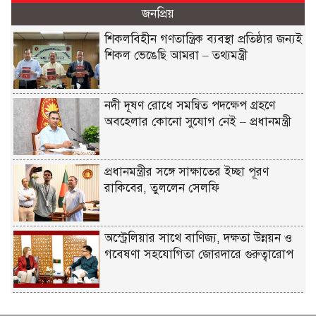
জনপ্রিয়
শিকলবিহীন গণতান্ত্রিক ব্যবস্থা প্রতিষ্ঠার জন্যই
শিকল ভেঙেছি আমরা – তথ্যমন্ত্রী
নদী দূষণ রোধে সমন্বিত পদক্ষেপ গ্রহণে
অবহেলার কোনো সুযোগ নেই – প্রধানমন্ত্রী
প্রধানমন্ত্রীর সঙ্গে সাক্ষাতের ইচ্ছা পূরণ
রাকিবের, তুললেন সেলফি
অস্ট্রেলিয়ার সাথে বাণিজ্য, দক্ষতা উন্নয়ন ও
গবেষণা সহযোগিতা জোরদারে গুরুত্বারোপ
ডায়াবেটিস প্রতিরোধে বিজ্ঞান, ধর্ম ও