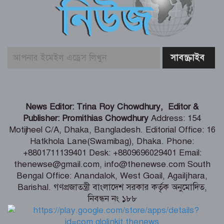
বোরকাপরা নারীর ইশারায় থামে বাস, ২০
মিনিটে ৫৭ লাখ টাকা লুট
লালবাগ কেল্লা পরিদর্শন করলেন মার্কিন নৌ
কমান্ডার
বিতর্কিত সেই পরিকল্পনার জন্য ক্ষমা
News Editor: Trina Roy Chowdhury, Editor &
চাইলেন ফিফা সভাপতি
Publisher: Promithias Chowdhury
Address: 154
Motijheel C/A, Dhaka, Bangladesh. Editorial Office: 16
Hatkhola Lane(Swamibag), Dhaka. Phone:
দেশের সব নাগরিকের মানসম্মত স্বাস্থ্যসেবা
+8801711139401 Desk: +8809696029401 Email:
নিশ্চিতে কাজ করছে সরকার : স্বাস্থ্য প্রতিমন্ত্রী
thenewse@gmail.com, info@thenewse.com South
Bengal Office: Anandalok, West Goail, Agailjhara,
Barishal. গণপ্রজাতন্ত্রী বাংলাদেশ সরকার কর্তৃক অনুমোদিত,
জেরুজালেম ইস্যুতে ঐক্যবদ্ধ হতে জর্ডানে
নিবন্ধন নং ১৮৮
মুসলিম দেশগুলোর বৈঠক