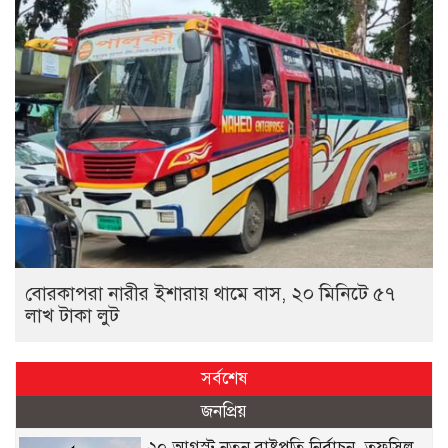
বোরকাপরা নারীর ইশারায় থামে বাস, ২০ মিনিটে ৫৭
লাখ টাকা লুট
সর্বশেষ
জনপ্রিয়
২০ আগস্ট নতুন রাষ্ট্রপতি নির্বাচন, তফসিল