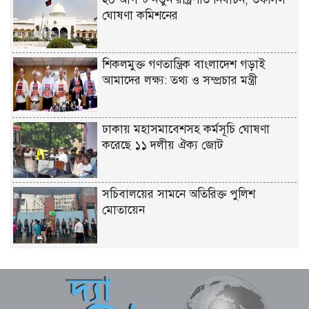
ঘোষণা কমিশনের
শিকলমুক্ত গণতান্ত্রিক বাংলাদেশ গড়াই
আমাদের লক্ষ্য: তথ্য ও সম্প্রচার মন্ত্রী
ঢাকায় মহাসমাবেশসহ কর্মসূচি ঘোষণা
করেছে ১১ দলীয় ঐক্য জোট
সচিবালয়ের সামনে অতিরিক্ত পুলিশ
মোতায়েন
সূর্যের পৃষ্ঠে লুকিয়ে ছিল যে রহস্য