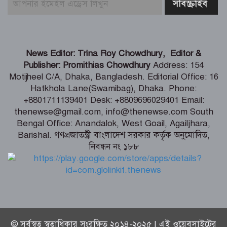
মার্কিন প্রশান্ত মহাসাগরীয় নৌবহর
কমান্ডারের বাংলাদেশ সফর শেষ
ভারতীয় হাইক‌মিশনা‌রের স‌ঙ্গে আইএবিডির
News Editor: Trina Roy Chowdhury, Editor &
প্রতি‌নি‌ধিদ‌লের সাক্ষাৎ
Publisher: Promithias Chowdhury
Address: 154
Motijheel C/A, Dhaka, Bangladesh. Editorial Office: 16
Hatkhola Lane(Swamibag), Dhaka. Phone:
গ্যাস-বিদ্যুৎ সংকটের জবাব চেয়ে
+8801711139401 Desk: +8809696029401 Email:
প্রধানমন্ত্রীর কাছে স্মারকলিপি ১১ দলের
thenewse@gmail.com, info@thenewse.com South
Bengal Office: Anandalok, West Goail, Agailjhara,
Barishal. গণপ্রজাতন্ত্রী বাংলাদেশ সরকার কর্তৃক অনুমোদিত,
নিবন্ধন নং ১৮৮
পররাষ্ট্রমন্ত্রীর কা‌ছে ইউএনডিপির আবাসিক
প্রতিনিধির পরিচয়পত্র পেশ
© সর্বস্বত্ব স্বত্বাধিকার সংরক্ষিত ২০১৪-২০২৫ | এই ওয়েবসাইটের