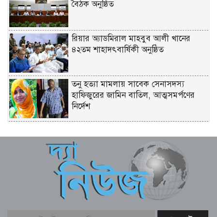
বৈঠক অনুষ্ঠিত
রিয়ার অ্যাডমিরাল মাহবুব আলী খানের
৪২তম শাহাদৎবার্ষিকী অনুষ্ঠিত
তনু হত্যা মামলায় সাবেক সেনাসদস্য
হাফিজুরের জামিন বাতিল, আত্মসমর্পণের
নির্দেশ
লিবিয়ায় মাফিয়ার নির্যাতনে মাদারীপুরের
যুবকের মৃত্যু
পাইকগাছায় ছাত্র ও দরিদ্র মানুষের মাঝে
সাইকেল, সেলাই মেশিন ও ভ্যান বিতরণ