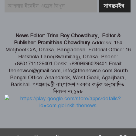
আঞ্চলিক যুদ্ধের মধ্যে সৌদি আরব, তুরস্ক ও
পাকিস্তানের প্রতিরক্ষা চুক্তি সই
সিরাজগঞ্জে ওভারপাসে উঠতে গিয়ে দুর্ঘটনা,
News Editor: Trina Roy Chowdhury, Editor &
বাসচালকসহ নিহত ২
Publisher: Promithias Chowdhury
Address: 154
Motijheel C/A, Dhaka, Bangladesh. Editorial Office: 16
Hatkhola Lane(Swamibag), Dhaka. Phone:
যুদ্ধবিরতির ৩০০ দিনে গাজায় ৩০০ শিশু
+8801711139401 Desk: +8809696029401 Email:
নিহত
thenewse@gmail.com, info@thenewse.com South
Bengal Office: Anandalok, West Goail, Agailjhara,
Barishal. গণপ্রজাতন্ত্রী বাংলাদেশ সরকার কর্তৃক অনুমোদিত,
নিবন্ধন নং ১৮৮
লাদাখ থেকে ফিরেই মিঠুনকে দেখতে
হাসপাতলে দেব