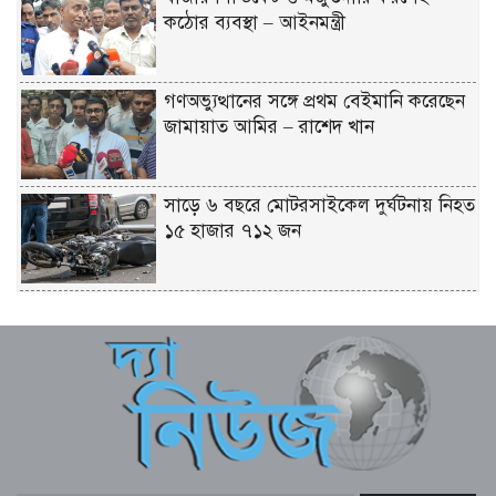
কঠোর ব্যবস্থা – আইনমন্ত্রী
গণঅভ্যুত্থানের সঙ্গে প্রথম বেইমানি করেছেন
জামায়াত আমির – রাশেদ খান
সাড়ে ৬ বছরে মোটরসাইকেল দুর্ঘটনায় নিহত
১৫ হাজার ৭১২ জন
বেনাপোল পৌরসভায় যুবদল নেতা ইমদাদুল
হক ইমদাদের গণসংযোগ ও মতবিনিময়
নাটোরের ঐতিহ্যকে সারা বিশ্বে তুলে ধরতে
চাই – বেসামরিক বিমান পরিবহন ও পর্যটন
মন্ত্রী