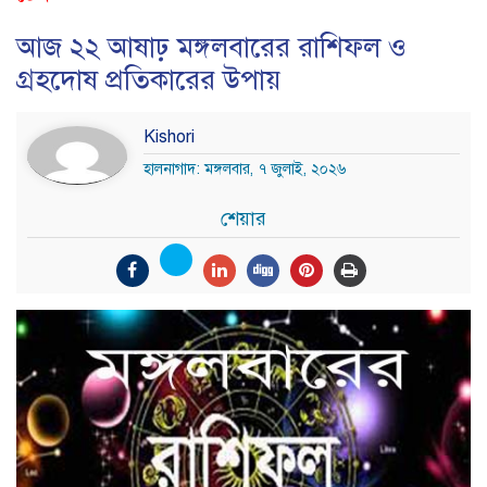
আজ ২২ আষাঢ় মঙ্গলবারের রাশিফল ও
গ্রহদোষ প্রতিকারের উপায়
Kishori
হালনাগাদ: মঙ্গলবার, ৭ জুলাই, ২০২৬
শেয়ার