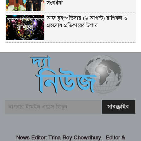
সংবর্ধনা
আজ বৃহস্পতিবার (৬ আগস্ট) রাশিফল ও
গ্রহদোষ প্রতিকারের উপায়
আজ ২০ শ্রাবণ বৃহস্পতিবার (৬ আগস্ট)
পঞ্জিকা ও ইতিহাসের এইদিনে
শেখ হাসিনার দিল্লিতে সংবাদ সম্মেলন নিয়ে
পররাষ্ট্র মন্ত্রণালয়ের কড়া প্রতিক্রিয়া
বুড়িগঙ্গায় তরল বর্জ্য নির্গমনস্থল থেকে নমুনা
সংগ্রহ
ভোলায় ৫ম শ্রেণির ছাত্রীকে সংঘবদ্ধ ধর্ষণ-
News Editor: Trina Roy Chowdhury, Editor &