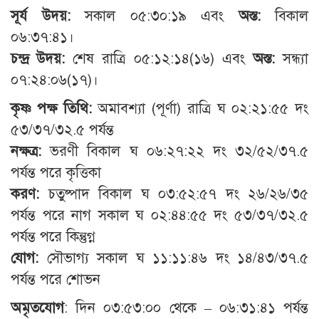
সূর্য উদয়:
সকাল ০৫:৩০:১৯ এবং
অস্ত:
বিকাল
০৬:৩৭:৪১।
চন্দ্র উদয়:
শেষ রাত্রি ০৫:১২:১৪(১৬) এবং
অস্ত:
সন্ধ্যা
০৭:২৪:০৬(১৭)।
কৃষ্ণ পক্ষ তিথি:
অমাবশ্যা (পূর্ণা) রাত্রি ঘ ০২:২১:৫৫ দং
৫৩/৩৭/৩২.৫ পর্যন্ত
নক্ষত্র:
ভরণী বিকাল ঘ ০৬:২৭:২২ দং ৩২/৫২/৩৭.৫
পর্যন্ত পরে কৃত্তিকা
করণ:
চতুষ্পাদ বিকাল ঘ ০৩:৫২:৫৭ দং ২৬/২৬/৩৫
পর্যন্ত পরে নাগ সকাল ঘ ০২:৪৪:৫৫ দং ৫৩/৩৭/৩২.৫
পর্যন্ত পরে কিন্তুগ্ন
যোগ:
সৌভাগ্য সকাল ঘ ১১:১১:৪৬ দং ১৪/৪৩/৩৭.৫
পর্যন্ত পরে শোভন
অমৃতযোগ
: দিন ০৩:৫৩:০০ থেকে – ০৬:৩১:৪১ পর্যন্ত