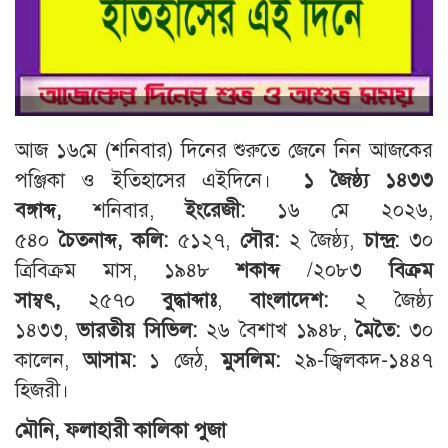
আজ ১৬মে (শনিবার) দিনের শুরুতে জেনে নিন আজকের
পঞ্জিকা ও ইতিহাসের এইদিনে।
১ জৈষ্ঠ্য ১৪৩৩
বঙ্গাব্দ,
শনিবার,
ইংরেজী:
১৬ মে ২০২৬,
৫৪০
চৈতনাব্দ,
কলি:
৫১২৭,
সৌর:
২ জৈষ্ঠ্য,
চান্দ্র:
৩০
ত্রিবিক্রম মাস, ১৯৪৮
শকাব্দ
/২০৮৩
বিক্রম
সাম্বৎ,
২৫৭০
বুদ্ধাব্দাঃ
,
বাংলাদেশ:
২ জৈষ্ঠ্য
১৪৩৩,
ভারতীয় সিভিল:
২৬ বৈশাখ ১৯৪৮,
মৈতৈ:
৩০
কালেন,
আসাম:
১ জেঠ,
মুসলিম:
২৯-জ্বিলকদ-১৪৪৭
হিজরী।
মৌনি, ফলাহারী কালিকা পুজা