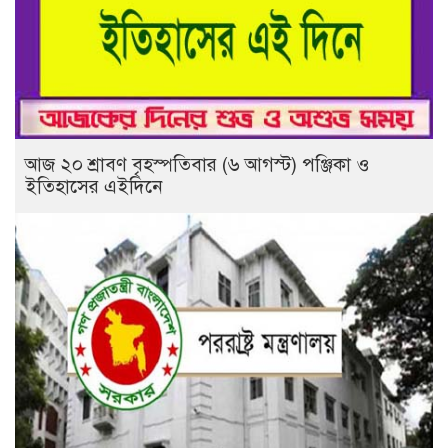
আজ ২০ শ্রাবণ বৃহস্পতিবার (৬ আগস্ট) পঞ্জিকা ও
ইতিহাসের এইদিনে