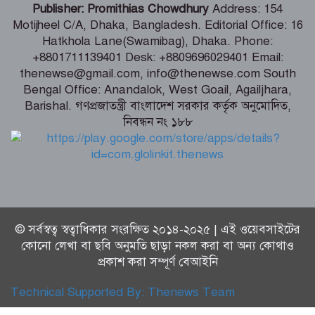
ভিডিও ধারণ, তিন কিশোর গ্রেপ্তার
Publisher: Promithias Chowdhury
Address: 154
Motijheel C/A, Dhaka, Bangladesh. Editorial Office: 16
Hatkhola Lane(Swamibag), Dhaka. Phone:
টানা ৫ দিন অনশনের পর বিয়ে, তিন মাস পর
+8801711139401 Desk: +8809696029401 Email:
মিলল মোনিয়ার ঝুলন্ত লাশ
thenewse@gmail.com, info@thenewse.com South
Bengal Office: Anandalok, West Goail, Agailjhara,
Barishal. গণপ্রজাতন্ত্রী বাংলাদেশ সরকার কর্তৃক অনুমোদিত,
নিবন্ধন নং ১৮৮
শ্যামনগরে ৫ আগস্ট জুলাই গণঅভ্যুত্থান
দিবস উপলক্ষে সমাবেশ ও গণমিছিল
© সর্বস্বত্ব স্বত্বাধিকার সংরক্ষিত ২০১৪-২০২৫ | এই ওয়েবসাইটের
কোনো লেখা বা ছবি অনুমতি ছাড়া নকল করা বা অন্য কোথাও
প্রকাশ করা সম্পূর্ণ বেআইনি
Technical Supported By:
Thenews Team