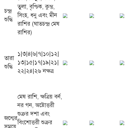
তুলা, বৃশ্চিক, কুম্ভ,
চন্দ্র
সিংহ, ধনু এবং মীন
শুদ্ধি
রাশির (ঘাতচন্দ্র মেষ
রাশির)
১|৩|৪|৬|৭|১০|১২|
তারা
১৩|১৫|১৭|১৯|২১|
শুদ্ধি
২২|২৪|২৬ নক্ষত্র
মেষ রাশি, ক্ষত্রিয় বর্ন,
নর গন, অষ্টোত্তরী
শুক্রর দশা এবং
জন্মের
বিংশোত্তরী শুক্রর
সময়ে