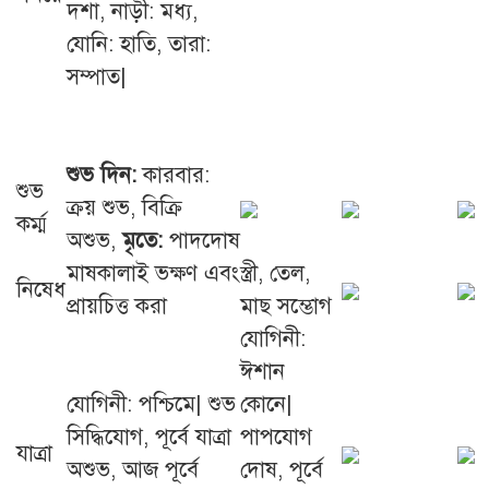
দশা, নাড়ী: মধ্য,
যোনি: হাতি, তারা:
সম্পাত|
শুভ দিন:
কারবার:
শুভ
ক্রয় শুভ, বিক্রি
কর্ম্ম
অশুভ,
মৃতে:
পাদদোষ
মাষকালাই ভক্ষণ এবং
স্ত্রী, তেল,
নিষেধ
প্রায়চিত্ত করা
মাছ সম্ভোগ
যোগিনী:
ঈশান
যোগিনী: পশ্চিমে| শুভ
কোনে|
সিদ্ধিযোগ, পূর্বে যাত্রা
পাপযোগ
যাত্রা
অশুভ, আজ পূর্বে
দোষ, পূর্বে