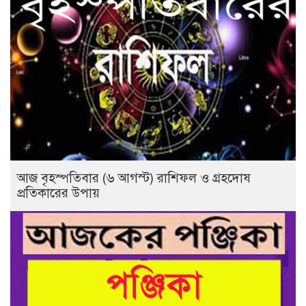
আজ বৃহস্পতিবার (৬ আগস্ট) রাশিফল ও গ্রহদোষ
প্রতিকারের উপায়