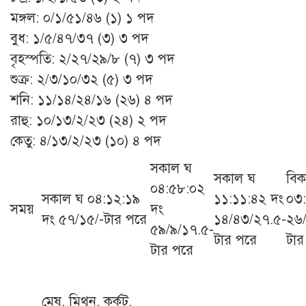
মঙ্গল: ০/১/৫১/৪৬ (১) ১ পদ
বুধ: ১/৫/৪৭/৩৭ (৩) ৩ পদ
বৃহস্পতি: ২/২৭/২৯/৮ (৭) ৩ পদ
শুক্র: ২/৩/১০/৩২ (৫) ৩ পদ
শনি: ১১/১৪/২৪/১৬ (২৬) ৪ পদ
রাহু: ১০/১৩/২/২৩ (২৪) ২ পদ
কেতু: ৪/১৩/২/২৩ (১০) ৪ পদ
সকাল ঘ
সকাল ঘ
বিক
০৪:৫৮:০২
সকাল ঘ ০৪:১২:১৯
১১:১১:৪২ দং
০৩
সময়
দং
দং ৫৭/১৫/-টার পরে
১৪/৪৩/২৭.৫-
২৬
৫৯/৯/১৭.৫-
টার পরে
টার
টার পরে
মেষ, মিথুন, কর্কট,