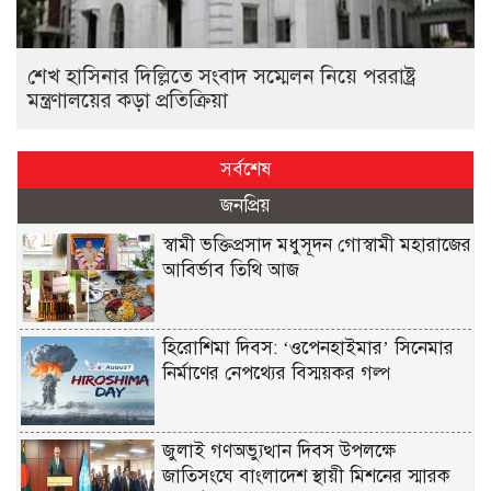
শেখ হাসিনার দিল্লিতে সংবাদ সম্মেলন নিয়ে পররাষ্ট্র
মন্ত্রণালয়ের কড়া প্রতিক্রিয়া
সর্বশেষ
জনপ্রিয়
স্বামী ভক্তিপ্রসাদ মধুসূদন গোস্বামী মহারাজের
আবির্ভাব তিথি আজ
হিরোশিমা দিবস: ‘ওপেনহাইমার’ সিনেমার
নির্মাণের নেপথ্যের বিস্ময়কর গল্প
জুলাই গণঅভ্যুত্থান দিবস উপলক্ষে
জাতিসংঘে বাংলাদেশ স্থায়ী মিশনের স্মারক