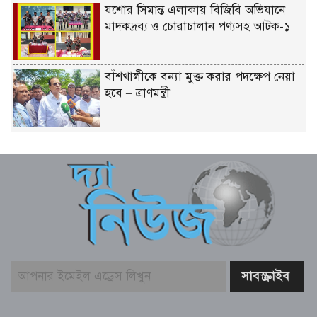
যশোর সিমান্ত এলাকায় বিজিবি অভিযানে
মাদকদ্রব্য ও চোরাচালান পণ্যসহ আটক-১
বাঁশখালীকে বন্যা মুক্ত করার পদক্ষেপ নেয়া
হবে – ত্রাণমন্ত্রী
হাওরে বাড়বে মাছের অভয়াশ্রম, ইজারা প্রথা
বাতিলের উদ্যোগ – মৎস্য ও প্রাণিসম্পদ এবং
কৃষিমন্ত্রী
তরুণদের নেতৃত্বেই টেকসই হবে প্রযুক্তিনির্ভর
উন্নয়ন – তথ্যপ্রযুক্তি মন্ত্রী
বেনাপোল ইমিগ্রেশন পরিদর্শনে এসবি প্রধান,
যাত্রী হয়রানি বন্ধের নির্দেশ