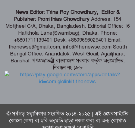
কালীগঞ্জে শিক্ষার্থীদের দক্ষতা ও ক্যারিয়ার
News Editor: Trina Roy Chowdhury, Editor &
উন্নয়ন বিষয়ক মোটিভেশনাল সেমিনার
Publisher: Promithias Chowdhury
Address: 154
Motijheel C/A, Dhaka, Bangladesh. Editorial Office: 16
Hatkhola Lane(Swamibag), Dhaka. Phone:
শৈলকুপায় ৩ হাজার কৃষকের মাঝে
+8801711139401 Desk: +8809696029401 Email:
গ্রীষ্মকালীন পেঁয়াজের বীজ বিতরণ
thenewse@gmail.com, info@thenewse.com South
Bengal Office: Anandalok, West Goail, Agailjhara,
Barishal. গণপ্রজাতন্ত্রী বাংলাদেশ সরকার কর্তৃক অনুমোদিত,
নিবন্ধন নং ১৮৮
নারীকে জোরপূর্বক অর্ধউলঙ্গ করে যুবদল
কর্মীর ভিডিও ধারন, অতঃপর
© সর্বস্বত্ব স্বত্বাধিকার সংরক্ষিত ২০১৪-২০২৫ | এই ওয়েবসাইটের
কোনো লেখা বা ছবি অনুমতি ছাড়া নকল করা বা অন্য কোথাও
প্রকাশ করা সম্পূর্ণ বেআইনি