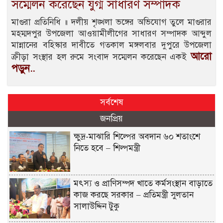
সম্মেলন করেছেন যুগ্ম সাধারণ সম্পাদক
মাগুরা প্রতিনিধি ॥ দলীয় শৃঙ্খলা ভঙ্গের অভিযোগ তুলে মাগুরার
মহম্মদপুর উপজেলা আওয়ামীলীগের সাধারণ সম্পাদক আব্দুল
মান্নানের বহিস্কার দাবীতে গতকাল মঙ্গলবার দুপুরে উপজেলা
আরো
ক্রীড়া সংস্থার হল রুমে সংবাদ সম্মেলন করেছেন একই
পড়ুন..
সর্বশেষ
জনপ্রিয়
ক্ষুদ্র-মাঝারি শিল্পের অবদান ৬০ শতাংশে
নিতে হবে – শিল্পমন্ত্রী
মৎস্য ও প্রাণিসম্পদ খাতে কর্মসংস্থান বাড়াতে
কাজ করছে সরকার – প্রতিমন্ত্রী সুলতান
সালাউদ্দিন টুকু