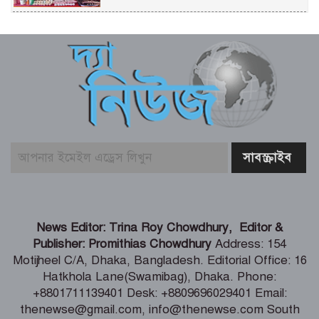
বিশেষ চাহিদা সম্পন্ন ক্রীড়াবিদদের জন্য
আন্তর্জাতিক মানের টুর্নামেন্ট হবে -ক্রীড়া
প্রতিমন্ত্রী
জনবান্ধব স্বাস্থ্যসেবা নিশ্চিতে মান্দায় এমপি
ফ্যান ও নেবুলাইজার বিতরণ
২০ আগস্ট নতুন রাষ্ট্রপতি নির্বাচন, তফসিল
ঘোষণা কমিশনের
শিকলমুক্ত গণতান্ত্রিক বাংলাদেশ গড়াই
News Editor: Trina Roy Chowdhury, Editor &
আমাদের লক্ষ্য: তথ্য ও সম্প্রচার মন্ত্রী
Publisher: Promithias Chowdhury
Address: 154
Motijheel C/A, Dhaka, Bangladesh. Editorial Office: 16
Hatkhola Lane(Swamibag), Dhaka. Phone:
ঢাকায় মহাসমাবেশসহ কর্মসূচি ঘোষণা
+8801711139401 Desk: +8809696029401 Email:
করেছে ১১ দলীয় ঐক্য জোট
thenewse@gmail.com, info@thenewse.com South