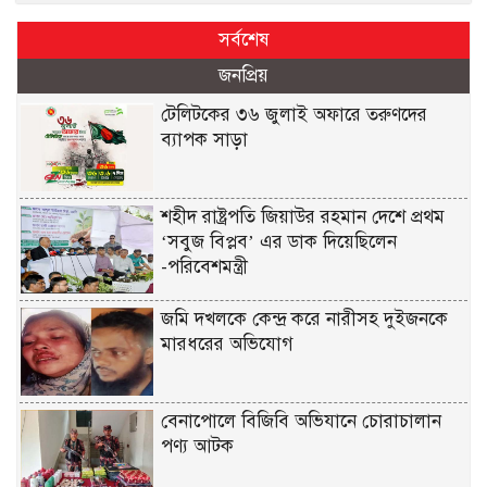
সর্বশেষ
জনপ্রিয়
টেলিটকের ৩৬ জুলাই অফারে তরুণদের
ব্যাপক সাড়া
শহীদ রাষ্ট্রপতি জিয়াউর রহমান দেশে প্রথম
‘সবুজ বিপ্লব’ এর ডাক দিয়েছিলেন
-পরিবেশমন্ত্রী
জমি দখলকে কেন্দ্র করে নারীসহ দুইজনকে
মারধরের অভিযোগ
বেনাপোলে বিজিবি অভিযানে চোরাচালান
পণ্য আটক