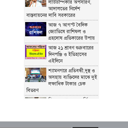
লাউডস্পিকার অপসারণ,
আদালতের নির্দেশ
বাস্তবায়নের দাবি সরকারের
আজ ৭ আগস্ট বৈদিক
জ্যোতিষে রাশিফল ও
গ্রহদোষ প্রতিকারের উপায়
আজ ২১ শ্রাবণ শুক্রবারের
দিনপঞ্জি ও ইতিহাসের
এইদিনে
শ্যামনগরে প্রতিবন্ধী,দুস্থ ও
অসহায় ব্যক্তিদের মাঝে দুই
লক্ষাধিক টাকার চেক
বিতরণ
শিল্প মন্ত্রণালয় সম্পর্কিত
স্থায়ী কমিটির প্রথম বৈঠক
অনুষ্ঠিত
রিয়ার অ্যাডমিরাল মাহবুব