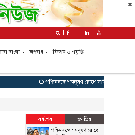
×
সারা বাংলা
অপরাধ
বিজ্ঞান ও প্রযুক্তি
পশ্চিমবঙ্গে শব্দদূষণ রোধে লাউডস্পিকার অপসা
সর্বশেষ
জনপ্রিয়
পশ্চিমবঙ্গে শব্দদূষণ রোধে