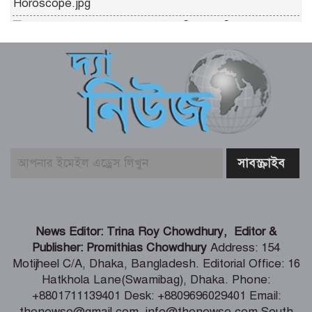
আজ ৮ আগস্ট (শনিবার) পঞ্জিকা ও
ইতিহাসের এইদিনে
পেটে ঢুকিয়ে ইয়াবা পাচারের চেষ্টা,আটক
গাজীপুরের তরুণী
টেপ বল ক্রিকেটকে রাষ্ট্রীয় স্বীকৃতি দেওয়ার
উদ্যোগ নেওয়া হবে – যুব ও ক্রীড়া প্রতিমন্ত্রী
সাত মন্ত্রণালয়ের তিন মন্ত্রী-প্রতিমন্ত্রী বগুড়ায়
আসছেন শনিবার
News Editor: Trina Roy Chowdhury, Editor &
Publisher: Promithias Chowdhury
Address: 154
Motijheel C/A, Dhaka, Bangladesh. Editorial Office: 16
চট্টগ্রাম আসছেন প্রধানমন্ত্রী তারেক রহমান
Hatkhola Lane(Swamibag), Dhaka. Phone:
+8801711139401 Desk: +8809696029401 Email:
thenewse@gmail.com, info@thenewse.com South