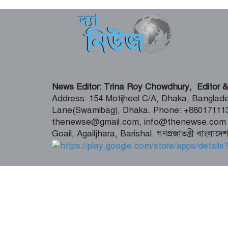
News Editor: Trina Roy Chowdhury, Editor &
Address: 154 Motijheel C/A, Dhaka, Banglades
Lane(Swamibag), Dhaka. Phone: +880171113
thenewse@gmail.com, info@thenewse.com S
Goail, Agailjhara, Barishal. গণপ্রজাতন্ত্রী বাংলাদ
© সর্বস্বত্ব স্বত্বাধিকার সংরক্ষিত ২০১৪-২০২৫ | এই
কোথাও প্রকাশ করা সম্পূর্ণ বেআইনি