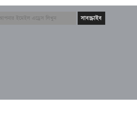
echnical Supported By:
Thenews Team