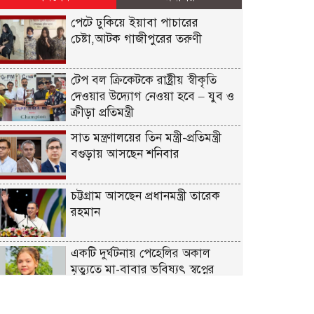
পেটে ঢুকিয়ে ইয়াবা পাচারের
চেষ্টা,আটক গাজীপুরের তরুণী
টেপ বল ক্রিকেটকে রাষ্ট্রীয় স্বীকৃতি
দেওয়ার উদ্যোগ নেওয়া হবে – যুব ও
ক্রীড়া প্রতিমন্ত্রী
সাত মন্ত্রণালয়ের তিন মন্ত্রী-প্রতিমন্ত্রী
বগুড়ায় আসছেন শনিবার
চট্টগ্রাম আসছেন প্রধানমন্ত্রী তারেক
রহমান
একটি দুর্ঘটনায় পেহেলির অকাল
মৃত্যুতে মা-বাবার ভবিষ্যৎ স্বপ্নের
সমাধি
জুলাই আন্দোলনের ত্যাগকে চূড়ান্ত