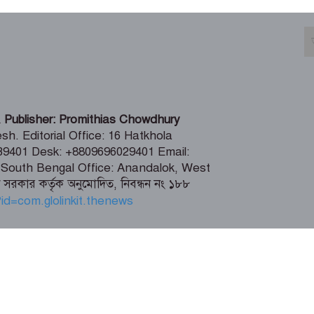
 Publisher: Promithias Chowdhury
h. Editorial Office: 16 Hatkhola
9401 Desk: +8809696029401 Email:
outh Bengal Office: Anandalok, West
েশ সরকার কর্তৃক অনুমোদিত, নিবন্ধন নং ১৮৮
 ওয়েবসাইটের কোনো লেখা বা ছবি অনুমতি ছাড়া নকল করা বা অন্য
T