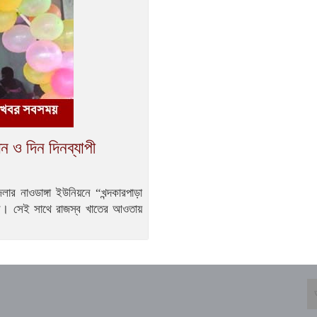
 ও দিন দিনব্যাপী
জেলার নাওডাঙ্গা ইউনিয়নে “খন্দকারপাড়া
েছে। সেই সাথে রাজস্ব খাতের আওতায়