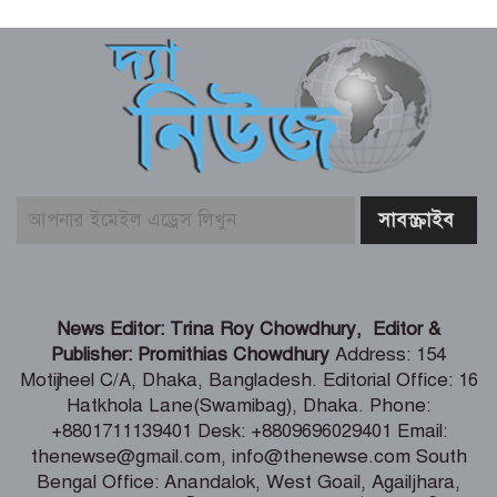
৩০ বছর পর গোবিন্দর কষ্টের কথা প্রকাশ
রিয়াদে নিহতদের দেশে ফেরানোসহ প্রাপ্য
ক্ষতিপূরনে সহায়তার আশ্বাস
‘টক্সিক’-এর ট্রেলারে ‘অ্যানিমেল’ ছবির
রণবীর কাপুরের মিল দেখছে নেটিজেনরা
আজ ১০ আগস্ট (২৪ শ্রাবণ) সোমবারে
রাশিফল ও গ্রহদোষ প্রতিকারের উপায়
News Editor: Trina Roy Chowdhury, Editor &
Publisher: Promithias Chowdhury
Address: 154
Motijheel C/A, Dhaka, Bangladesh. Editorial Office: 16
আজ সোমবার (১০ আগস্ট) পঞ্জিকা ও
Hatkhola Lane(Swamibag), Dhaka. Phone:
ইতিহাসের এইদিনে
+8801711139401 Desk: +8809696029401 Email:
thenewse@gmail.com, info@thenewse.com South
Bengal Office: Anandalok, West Goail, Agailjhara,