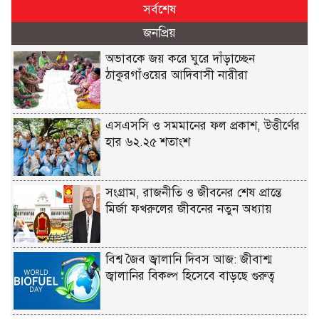
সর্বশেষ
জনপ্রিয়
অভাবকে জয় করে ঘুরে দাঁড়াচ্ছেন
ঠাকুরগাঁওয়ের আদিবাসী নারীরা
এসএসসি ও সমমানের ফল প্রকাশ, উত্তীর্ণের
হার ৬২.২৫ শতাংশ
সংগ্রাম, রাজনীতি ও জীবনের শেষ প্রান্তে
মির্জা ফখরুলের জীবনের নতুন অধ্যায়
বিশ্ব জৈব জ্বালানি দিবস আজ: জীবাশ্ম
জ্বালানির বিকল্প হিসেবে বাড়ছে গুরুত্ব