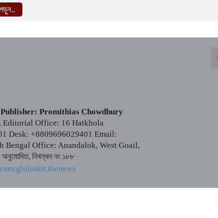
ড়ুন..
 Publisher: Promithias Chowdhury
Editorial Office: 16 Hatkhola
01 Desk: +8809696029401 Email:
Bengal Office: Anandalok, West Goail,
ক অনুমোদিত, নিবন্ধন নং ১৮৮
টের কোনো লেখা বা ছবি অনুমতি ছাড়া নকল করা বা অন্য কোথাও প্রকাশ করা
T