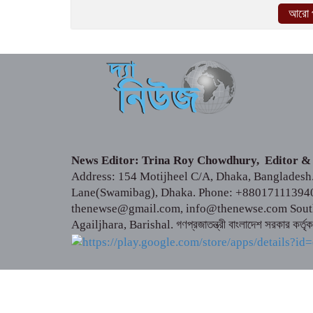
আরো প
News Editor: Trina Roy Chowdhury, Editor &
Address: 154 Motijheel C/A, Dhaka, Bangladesh. 
Lane(Swamibag), Dhaka. Phone: +88017111394
thenewse@gmail.com, info@thenewse.com South 
Agailjhara, Barishal. গণপ্রজাতন্ত্রী বাংলাদেশ সরকার কর্তৃ
© সর্বস্বত্ব স্বত্বাধিকার সংরক্ষিত ২০১৪-২০২৫ | এই ওয়েবসাই
সম্পূর্ণ বেআইনি