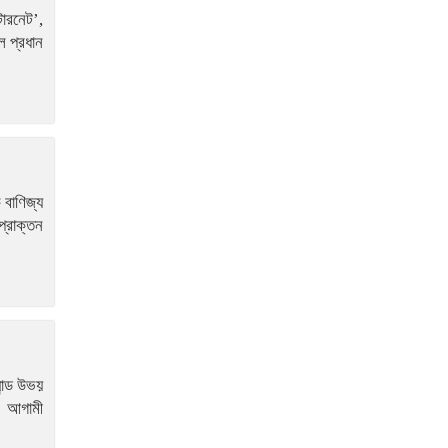
আরব, তুরস্ক ও পাকিস্তানের
ারনেট’,
প্রতিরক্ষা চুক্তি সই
ল প্রধান
সিরাজগঞ্জে ওভারপাসে উঠতে
গিয়ে দুর্ঘটনা, বাসচালকসহ নিহত
২
 বাণিজ্য
যুদ্ধবিরতির ৩০০ দিনে গাজায়
্রাক্তন
৩০০ শিশু নিহত
লাদাখ থেকে ফিরেই মিঠুনকে
দেখতে হাসপাতলে দেব
ড্যাবের প্রতিষ্ঠাবার্ষিকীতে
চিকিৎসক সমাবেশের উদ্বোধন
ান্ড উভয়
করলেন প্রধানমন্ত্রী
শ আগামী
বেনাপোল দৌলতপুর সিমান্ত