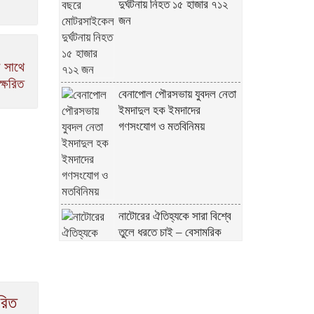
দুর্ঘটনায় নিহত ১৫ হাজার ৭১২
জন
ীর সাথে
ক্ষরিত
বেনাপোল পৌরসভায় যুবদল নেতা
ইমদাদুল হক ইমদাদের
গণসংযোগ ও মতবিনিময়
নাটোরের ঐতিহ্যকে সারা বিশ্বে
তুলে ধরতে চাই – বেসামরিক
বিমান পরিবহন ও পর্যটন মন্ত্রী
রিত
আঞ্চলিক যুদ্ধের মধ্যে সৌদি