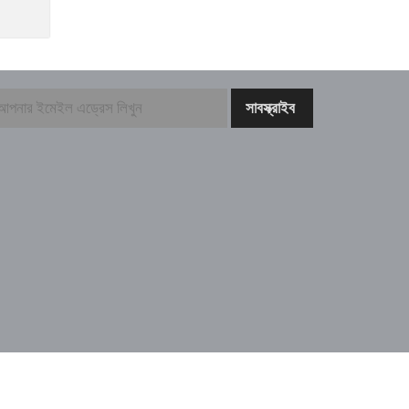
থেকে ৭৪ পিস পন্ডস ফেইস ওয়াশ
আটক
বেনাপোল সিমান্ত থেকে ৪৬৭
বোতল ভারতীয় নেশা জাতীয়
সিরাপ উদ্ধার
echnical Supported By:
Thenews Team