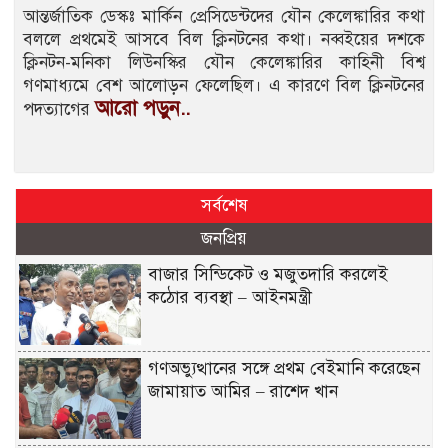
আন্তর্জাতিক ডেস্কঃ মার্কিন প্রেসিডেন্টদের যৌন কেলেঙ্কারির কথা
বললে প্রথমেই আসবে বিল ক্লিনটনের কথা। নব্বইয়ের দশকে
ক্লিনটন-মনিকা লিউনস্কির যৌন কেলেঙ্কারির কাহিনী বিশ্ব
গণমাধ্যমে বেশ আলোড়ন ফেলেছিল। এ কারণে বিল ক্লিনটনের
আরো পড়ুন..
পদত্যাগের
সর্বশেষ
জনপ্রিয়
বাজার সিন্ডিকেট ও মজুতদারি করলেই
কঠোর ব্যবস্থা – আইনমন্ত্রী
গণঅভ্যুত্থানের সঙ্গে প্রথম বেইমানি করেছেন
জামায়াত আমির – রাশেদ খান