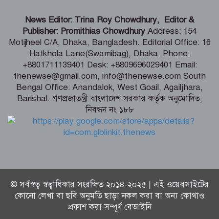
যুদ্ধবিরতির ৩০০ দিনে গাজায় ৩০০ শিশু
News Editor: Trina Roy Chowdhury, Editor &
নিহত
Publisher: Promithias Chowdhury
Address: 154
Motijheel C/A, Dhaka, Bangladesh. Editorial Office: 16
Hatkhola Lane(Swamibag), Dhaka. Phone:
লাদাখ থেকে ফিরেই মিঠুনকে দেখতে
+8801711139401 Desk: +8809696029401 Email:
হাসপাতলে দেব
thenewse@gmail.com, info@thenewse.com South
Bengal Office: Anandalok, West Goail, Agailjhara,
Barishal. গণপ্রজাতন্ত্রী বাংলাদেশ সরকার কর্তৃক অনুমোদিত,
নিবন্ধন নং ১৮৮
ড্যাবের প্রতিষ্ঠাবার্ষিকীতে চিকিৎসক
সমাবেশের উদ্বোধন করলেন প্রধানমন্ত্রী
© সর্বস্বত্ব স্বত্বাধিকার সংরক্ষিত ২০১৪-২০২৫ | এই ওয়েবসাইটের
কোনো লেখা বা ছবি অনুমতি ছাড়া নকল করা বা অন্য কোথাও
প্রকাশ করা সম্পূর্ণ বেআইনি