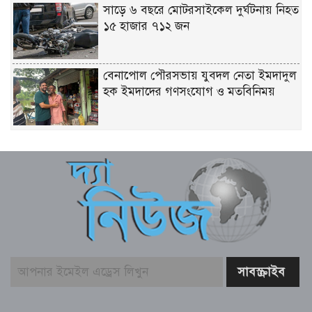
সাড়ে ৬ বছরে মোটরসাইকেল দুর্ঘটনায় নিহত
১৫ হাজার ৭১২ জন
বেনাপোল পৌরসভায় যুবদল নেতা ইমদাদুল
হক ইমদাদের গণসংযোগ ও মতবিনিময়
নাটোরের ঐতিহ্যকে সারা বিশ্বে তুলে ধরতে
চাই – বেসামরিক বিমান পরিবহন ও পর্যটন
মন্ত্রী
আঞ্চলিক যুদ্ধের মধ্যে সৌদি আরব, তুরস্ক ও
পাকিস্তানের প্রতিরক্ষা চুক্তি সই
সিরাজগঞ্জে ওভারপাসে উঠতে গিয়ে দুর্ঘটনা,
বাসচালকসহ নিহত ২