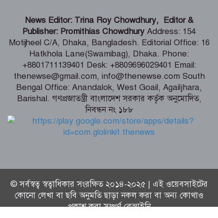
শিগগিরই শুরু হবে তিস্তা মহাপরিকল্পনা
News Editor: Trina Roy Chowdhury, Editor &
বাস্তবায়নের কাজ – পানি সম্পদ মন্ত্রী
Publisher: Promithias Chowdhury
Address: 154
Motijheel C/A, Dhaka, Bangladesh. Editorial Office: 16
Hatkhola Lane(Swamibag), Dhaka. Phone:
সংবাদপত্র সমাজের দর্পণ – মৎস্য ও
+8801711139401 Desk: +8809696029401 Email:
প্রাণিসম্পদ প্রতিমন্ত্রী
thenewse@gmail.com, info@thenewse.com South
Bengal Office: Anandalok, West Goail, Agailjhara,
Barishal. গণপ্রজাতন্ত্রী বাংলাদেশ সরকার কর্তৃক অনুমোদিত,
নিবন্ধন নং ১৮৮
শেখ হাসিনা কি বেঁচে আছেন, না কি মারা
গেছেন- রাশেদ খাঁন
© সর্বস্বত্ব স্বত্বাধিকার সংরক্ষিত ২০১৪-২০২৫ | এই ওয়েবসাইটের
কোনো লেখা বা ছবি অনুমতি ছাড়া নকল করা বা অন্য কোথাও
প্রকাশ করা সম্পূর্ণ বেআইনি