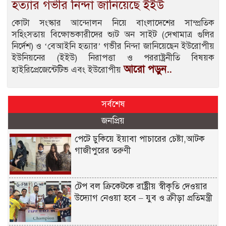
হত্যার গভীর নিন্দা জানিয়েছে ইইউ
কোটা সংস্কার আন্দোলন নিয়ে বাংলাদেশের সাম্প্রতিক
সহিংসতায় বিক্ষোভকারীদের শ্যুট অন সাইট (দেখামাত্র গুলির
নির্দেশ) ও ‘বেআইনি হত্যার’ গভীর নিন্দা জানিয়েছেন ইউরোপীয়
ইউনিয়নের (ইইউ) নিরাপত্তা ও পররাষ্ট্রনীতি বিষয়ক
আরো পড়ুন..
হাইরিপ্রেজেন্টেটিভ এবং ইউরোপীয়
সর্বশেষ
জনপ্রিয়
পেটে ঢুকিয়ে ইয়াবা পাচারের চেষ্টা,আটক
গাজীপুরের তরুণী
টেপ বল ক্রিকেটকে রাষ্ট্রীয় স্বীকৃতি দেওয়ার
উদ্যোগ নেওয়া হবে – যুব ও ক্রীড়া প্রতিমন্ত্রী