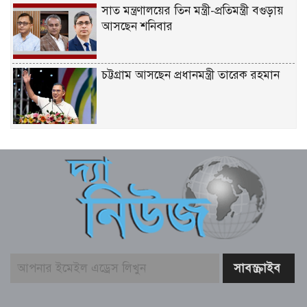
সাত মন্ত্রণালয়ের তিন মন্ত্রী-প্রতিমন্ত্রী বগুড়ায়
আসছেন শনিবার
চট্টগ্রাম আসছেন প্রধানমন্ত্রী তারেক রহমান
একটি দুর্ঘটনায় পেহেলির অকাল মৃত্যুতে মা-
বাবার ভবিষ্যৎ স্বপ্নের সমাধি
জুলাই আন্দোলনের ত্যাগকে চূড়ান্ত পর্যায়ে
নিয়ে যেতে হবে – তথ্যমন্ত্রী
পুলিশ কর্মকর্তাদের নিয়ে অপপ্রচার, কঠোর
ব্যবস্থা নেওয়ার হুঁশিয়ারি