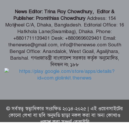
দেশের পর্যটনকে খাতকে জনপ্রিয় করতে কাজ
News Editor: Trina Roy Chowdhury, Editor &
করেছে সরকার – পর্যটনমন্ত্রী
Publisher: Promithias Chowdhury
Address: 154
Motijheel C/A, Dhaka, Bangladesh. Editorial Office: 16
Hatkhola Lane(Swamibag), Dhaka. Phone:
স্বস্তির বার্তা পেলেন থালাপতি বিজয়, মামলা
+8801711139401 Desk: +8809696029401 Email:
প্রত্যাহার স্ত্রীর
thenewse@gmail.com, info@thenewse.com South
Bengal Office: Anandalok, West Goail, Agailjhara,
Barishal. গণপ্রজাতন্ত্রী বাংলাদেশ সরকার কর্তৃক অনুমোদিত,
নিবন্ধন নং ১৮৮
দেশে হাম উপসর্গে আরও ৩ জনের মৃত্যু
© সর্বস্বত্ব স্বত্বাধিকার সংরক্ষিত ২০১৪-২০২৫ | এই ওয়েবসাইটের
কোনো লেখা বা ছবি অনুমতি ছাড়া নকল করা বা অন্য কোথাও
প্রকাশ করা সম্পূর্ণ বেআইনি