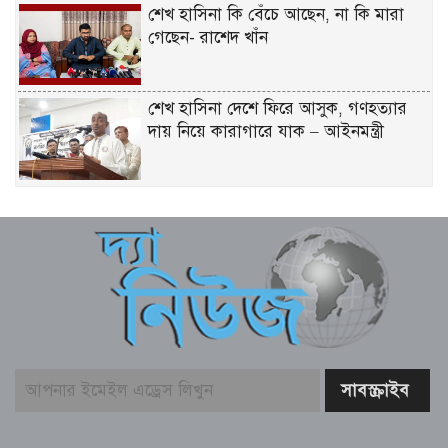
শেখ হাসিনা কি বেঁচে আছেন, না কি মারা
গেছেন- রাশেদ খাঁন
শেখ হাসিনা দেশে ফিরে আসুক, গণহত্যার
দায় নিয়ে কারাগারে যাক – আইনমন্ত্রী
বিএনপির উদ্যোগে সবুজ বেনাপোলের
প্রত্যয়ে পঞ্চম দিনের বৃক্ষরোপণ
কক্সবাজারের সমুদ্রসম্পদ, ব্লু ইকোনমি
সম্ভাবনাকে কাজে লাগাতে সরকার বিভিন্ন
পরিকল্পনা নিয়েছে – স্বরাষ্ট্রমন্ত্রী
জামায়াত-এনসিপির মব সৃষ্টির সুযোগ নিতে
পারে আওয়ামী লীগ – রাশেদ খাঁন