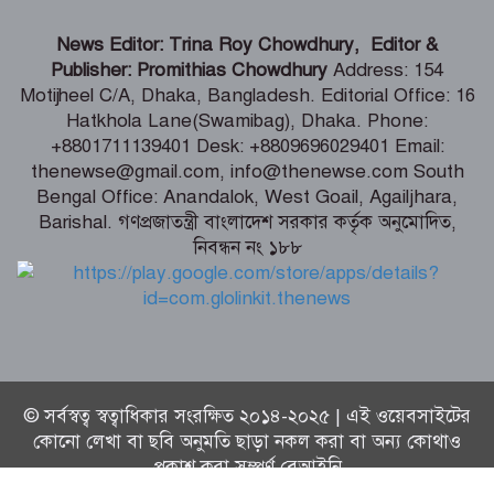
শ্যামনগরে প্রতিবন্ধী,দুস্থ ও অসহায় ব্যক্তিদের
News Editor: Trina Roy Chowdhury, Editor &
মাঝে দুই লক্ষাধিক টাকার চেক বিতরণ
Publisher: Promithias Chowdhury
Address: 154
Motijheel C/A, Dhaka, Bangladesh. Editorial Office: 16
Hatkhola Lane(Swamibag), Dhaka. Phone:
শিল্প মন্ত্রণালয় সম্পর্কিত স্থায়ী কমিটির প্রথম
+8801711139401 Desk: +8809696029401 Email:
বৈঠক অনুষ্ঠিত
thenewse@gmail.com, info@thenewse.com South
Bengal Office: Anandalok, West Goail, Agailjhara,
Barishal. গণপ্রজাতন্ত্রী বাংলাদেশ সরকার কর্তৃক অনুমোদিত,
নিবন্ধন নং ১৮৮
রিয়ার অ্যাডমিরাল মাহবুব আলী খানের
৪২তম শাহাদৎবার্ষিকী অনুষ্ঠিত
© সর্বস্বত্ব স্বত্বাধিকার সংরক্ষিত ২০১৪-২০২৫ | এই ওয়েবসাইটের
কোনো লেখা বা ছবি অনুমতি ছাড়া নকল করা বা অন্য কোথাও
প্রকাশ করা সম্পূর্ণ বেআইনি