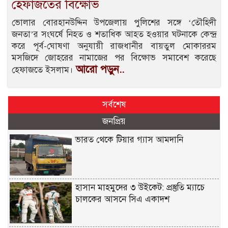
হেফাজতের বিক্ষোভ
ভোলার বোরহানউদ্দিন উপজেলায় পুলিশের সঙ্গে ‘তৌহিদী
জনতা’র সংঘর্ষে নিহত ও শতাধিক আহত হওয়ার ঘটনাকে কেন্দ্র
করে পূর্ব-ঘোষণা অনুযায়ী রাজধানীর বায়তুল মোকাররম
মসজিদে জোহরের নামাজের পর বিক্ষোভ সমাবেশ করেছে
আরো পড়ুন..
হেফাজতে ইসলাম।
সর্বশেষ
জনপ্রিয়
ভারত থেকে টিয়ার গ্যাস আমদানি
হাসান মাহমুদের ৩ উইকেট: প্রস্তুতি ম্যাচে
চালকের আসনে সিএ একাদশ