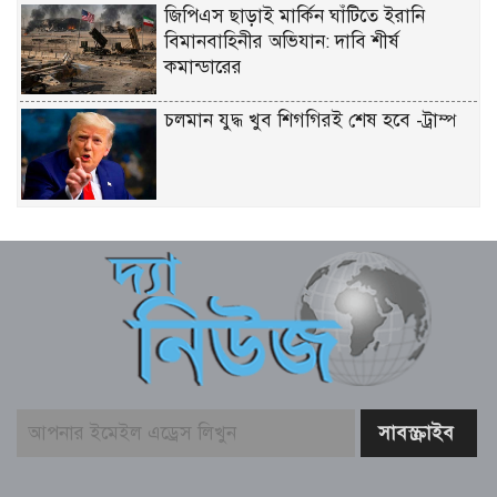
জিপিএস ছাড়াই মার্কিন ঘাঁটিতে ইরানি
বিমানবাহিনীর অভিযান: দাবি শীর্ষ
কমান্ডারের
চলমান যুদ্ধ খুব শিগগিরই শেষ হবে -ট্রাম্প
পশ্চিমবঙ্গে শব্দদূষণ রোধে লাউডস্পিকার
অপসারণ, আদালতের নির্দেশ বাস্তবায়নের
দাবি সরকারের
আজ ৭ আগস্ট বৈদিক জ্যোতিষে রাশিফল ও
গ্রহদোষ প্রতিকারের উপায়
আজ ২১ শ্রাবণ শুক্রবারের দিনপঞ্জি ও
ইতিহাসের এইদিনে