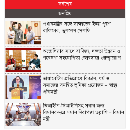
সর্বশেষ
জনপ্রিয়
প্রধানমন্ত্রীর সঙ্গে সাক্ষাতের ইচ্ছা পূরণ
রাকিবের, তুললেন সেলফি
অস্ট্রেলিয়ার সাথে বাণিজ্য, দক্ষতা উন্নয়ন ও
গবেষণা সহযোগিতা জোরদারে গুরুত্বারোপ
ডায়াবেটিস প্রতিরোধে বিজ্ঞান, ধর্ম ও
সমাজের সমন্বিত ভূমিকা প্রয়োজন – স্বাস্থ্য
প্রতিমন্ত্রী
ভিআইপি-সিআইপিসহ সবার জন্য
বিমানবন্দরে সমান নিরাপত্তা তল্লাশি – বিমান
মন্ত্রী