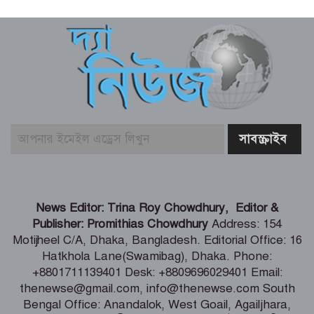
প্রধানমন্ত্রীর সঙ্গে দেখা করে স্বপ্নপূরণ অনুশ্রীর,
মিলল হারমোনিয়াম উপহার
‘ফ্যামিলি কার্ড’ কর্মসূচির উদ্বোধন আগামী
১৬ আগস্ট – সমাজকল্যাণ মন্ত্রী
বাবার কবরে শ্রদ্ধা জানালেন জুবাইদা রহমান
এসএসসি ও সমমানের পরীক্ষার ফল প্রকাশ
News Editor: Trina Roy Chowdhury, Editor &
আগামী ১০ আগস্ট
Publisher: Promithias Chowdhury
Address: 154
Motijheel C/A, Dhaka, Bangladesh. Editorial Office: 16
Hatkhola Lane(Swamibag), Dhaka. Phone:
আগামী ২০২৭ শিক্ষাবর্ষে শুধু প্রথম শ্রেণিতে
+8801711139401 Desk: +8809696029401 Email:
লটারির মাধ্যমে ভর্তির কার্যক্রম পরিচালনা
thenewse@gmail.com, info@thenewse.com South
হবে
Bengal Office: Anandalok, West Goail, Agailjhara,