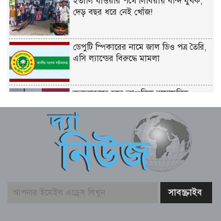
ইতালি যাওয়ার পথে লিবিয়ায় বন্দি যুবক,
দেড় বছর ধরে নেই খোঁজ!
ডেপুটি স্পিকারের নামে জাল ডিও পত্র তৈরি,
এসি ল্যান্ডের বিরুদ্ধে মামলা
কক্সবাজারে হবে আঞ্চলিক রাসায়নিক
পরীক্ষাগার, কমবে মাদক মামলার জট –
স্বরাষ্ট্রমন্ত্রী
ফ্যাসিস্টের ভাষায় বলা হচ্ছে সরকারকে ৫
বছরও যেতে দেয়া হবে না – মির্জা ফখরুল
গণমাধ্যমের ওপর কোনো গোয়েন্দা চাপ
নেই; দাবি তথ্যমন্ত্রীর