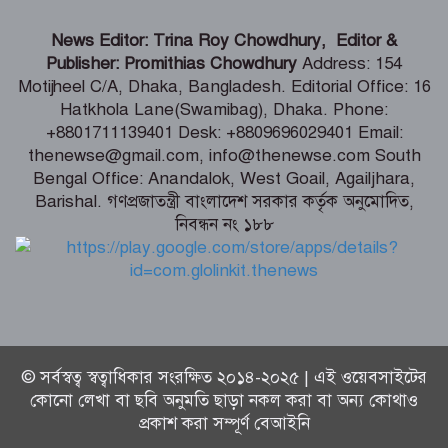
বিএনপির নারী এমপিকে আইনি নোটিশ
News Editor: Trina Roy Chowdhury, Editor &
পাঠালেন আসিফ মাহমুদ
Publisher: Promithias Chowdhury
Address: 154
Motijheel C/A, Dhaka, Bangladesh. Editorial Office: 16
Hatkhola Lane(Swamibag), Dhaka. Phone:
আলোচিত কনটেন্ট ক্রিয়েটর রিপন মিয়া
+8801711139401 Desk: +8809696029401 Email:
গ্রেফতার
thenewse@gmail.com, info@thenewse.com South
Bengal Office: Anandalok, West Goail, Agailjhara,
Barishal. গণপ্রজাতন্ত্রী বাংলাদেশ সরকার কর্তৃক অনুমোদিত,
বিনামূল্যে চ্যাটজিপিটি ব্যবহারকারীদের জন্য
নিবন্ধন নং ১৮৮
বড় সুখবর
© সর্বস্বত্ব স্বত্বাধিকার সংরক্ষিত ২০১৪-২০২৫ | এই ওয়েবসাইটের
কোনো লেখা বা ছবি অনুমতি ছাড়া নকল করা বা অন্য কোথাও
প্রকাশ করা সম্পূর্ণ বেআইনি