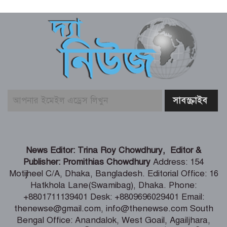
সূর্যের পৃষ্ঠে লুকিয়ে ছিল যে রহস্য
বোরকাপরা নারীর ইশারায় থামে বাস, ২০
মিনিটে ৫৭ লাখ টাকা লুট
লালবাগ কেল্লা পরিদর্শন করলেন মার্কিন নৌ
কমান্ডার
বিতর্কিত সেই পরিকল্পনার জন্য ক্ষমা
News Editor: Trina Roy Chowdhury, Editor &
চাইলেন ফিফা সভাপতি
Publisher: Promithias Chowdhury
Address: 154
Motijheel C/A, Dhaka, Bangladesh. Editorial Office: 16
Hatkhola Lane(Swamibag), Dhaka. Phone:
দেশের সব নাগরিকের মানসম্মত স্বাস্থ্যসেবা
+8801711139401 Desk: +8809696029401 Email:
নিশ্চিতে কাজ করছে সরকার : স্বাস্থ্য প্রতিমন্ত্রী
thenewse@gmail.com, info@thenewse.com South
Bengal Office: Anandalok, West Goail, Agailjhara,