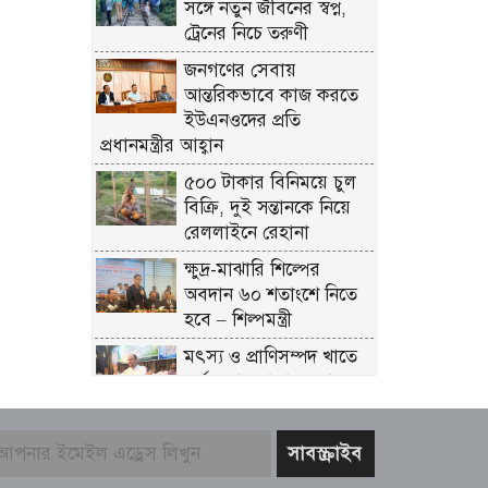
সঙ্গে নতুন জীবনের স্বপ্ন,
ট্রেনের নিচে তরুণী
জনগণের সেবায়
আন্তরিকভাবে কাজ করতে
ইউএনওদের প্রতি
প্রধানমন্ত্রীর আহ্বান
৫০০ টাকার বিনিময়ে চুল
বিক্রি, দুই সন্তানকে নিয়ে
রেললাইনে রেহানা
ক্ষুদ্র-মাঝারি শিল্পের
অবদান ৬০ শতাংশে নিতে
হবে – শিল্পমন্ত্রী
মৎস্য ও প্রাণিসম্পদ খাতে
কর্মসংস্থান বাড়াতে কাজ
করছে সরকার – প্রতিমন্ত্রী
সুলতান সালাউদ্দিন টুকু
যশোর সিমান্ত এলাকায়