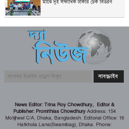
মাঝে দুই লক্ষাধিক টাকার চেক বিতরণ
শিল্প মন্ত্রণালয় সম্পর্কিত স্থায়ী কমিটির প্রথম
বৈঠক অনুষ্ঠিত
রিয়ার অ্যাডমিরাল মাহবুব আলী খানের
৪২তম শাহাদৎবার্ষিকী অনুষ্ঠিত
তনু হত্যা মামলায় সাবেক সেনাসদস্য
হাফিজুরের জামিন বাতিল, আত্মসমর্পণের
নির্দেশ
লিবিয়ায় মাফিয়ার নির্যাতনে মাদারীপুরের
News Editor: Trina Roy Chowdhury, Editor &
যুবকের মৃত্যু
Publisher: Promithias Chowdhury
Address: 154
Motijheel C/A, Dhaka, Bangladesh. Editorial Office: 16
Hatkhola Lane(Swamibag), Dhaka. Phone: