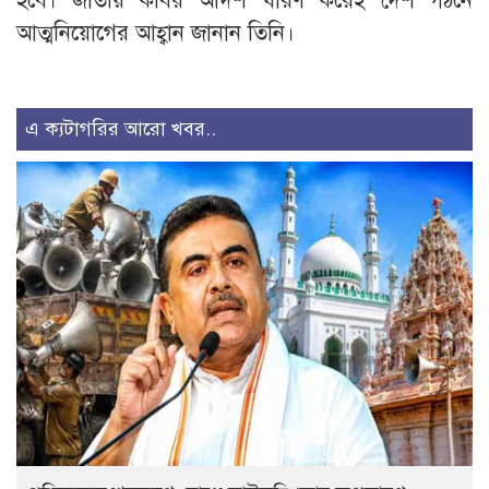
হবে। জাতীয় কবির আদর্শ ধারণ করেই দেশ গঠনে
আত্মনিয়োগের আহ্বান জানান তিনি।
এ ক্যটাগরির আরো খবর..