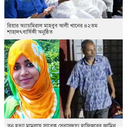
রিয়ার অ্যাডমিরাল মাহবুব আলী খানের ৪২তম
শাহাদৎবার্ষিকী অনুষ্ঠিত
তনু হত্যা মামলায় সাবেক সেনাসদস্য হাফিজুরের জামিন