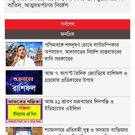
বাতিল, আত্মসমর্পণের নির্দেশ
সর্বশেষ
জনপ্রিয়
পশ্চিমবঙ্গে শব্দদূষণ রোধে লাউডস্পিকার
অপসারণ, আদালতের নির্দেশ বাস্তবায়নের
দাবি সরকারের
আজ ৭ আগস্ট বৈদিক জ্যোতিষে রাশিফল ও
গ্রহদোষ প্রতিকারের উপায়
আজ ২১ শ্রাবণ শুক্রবারের দিনপঞ্জি ও
ইতিহাসের এইদিনে
শ্যামনগরে প্রতিবন্ধী,দুস্থ ও অসহায় ব্যক্তিদের