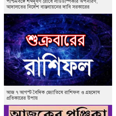
পশ্চিমবঙ্গে শব্দদূষণ রোধে লাউডস্পিকার অপসারণ,
আদালতের নির্দেশ বাস্তবায়নের দাবি সরকারের
আজ ৭ আগস্ট বৈদিক জ্যোতিষে রাশিফল ও গ্রহদোষ
প্রতিকারের উপায়