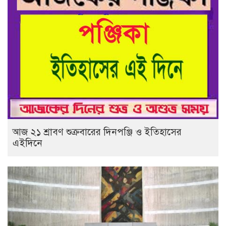
আজ ২১ শ্রাবণ শুক্রবারের দিনপঞ্জি ও ইতিহাসের
এইদিনে