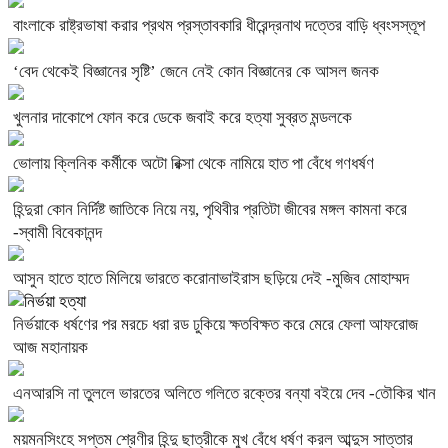
বাংলাকে রাষ্ট্রভাষা করার প্রথম প্রস্তাবকারি ধীরেন্দ্রনাথ দত্তের বাড়ি ধ্বংসস্তূপ
‘বেদ থেকেই বিজ্ঞানের সৃষ্টি’ জেনে নেই কোন বিজ্ঞানের কে আসল জনক
খুলনার দাকোপে ফোন করে ডেকে জবাই করে হত্যা সুব্রত মন্ডলকে
ভোলায় ক্লিনিক কর্মীকে অটো রিক্সা থেকে নামিয়ে হাত পা বেঁধে গণধর্ষণ
হিন্দুরা কোন নির্দিষ্ট জাতিকে নিয়ে নয়, পৃথিবীর প্রতিটা জীবের মঙ্গল কামনা করে
-স্বামী বিবেকানন্দ
আসুন হাতে হাতে মিলিয়ে ভারতে করোনাভাইরাস ছড়িয়ে দেই -মুজিব মোহাম্মদ
নির্ভয়াকে ধর্ষণের পর মরচে ধরা রড ঢুকিয়ে ক্ষতবিক্ষত করে মেরে ফেলা আফরোজ
আজ মহানায়ক
এনআরসি না তুললে ভারতের অলিতে গলিতে রক্তের বন্যা বইয়ে দেব -তৌকির খান
ময়মনসিংহে সপ্তম শ্রেণীর হিন্দু ছাত্রীকে মুখ বেঁধে ধর্ষণ করল আব্দুস সাত্তার