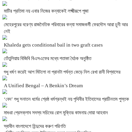
মাটির প্রতিমা নয় এবার নিজের কন্যাকেই লক্ষ্মীরূপে পূজা
মেহেরপুরের বরেণ্য রাজনৈতিক পরিবারের কন্যা সমাজকর্মী ফেরদৌস আরা চুনী আর
নেই
Khaleda gets conditional bail in two graft cases
তেঁতুলিয়ায় বিজিবি বিএসএফের মধ্যে পতাকা বৈঠক অনুষ্ঠিত
শুধু ধর্ষণ করেই আশ মিটলো না প্রানটা পর্যন্ত কেড়ে নিল রেখা রানী বিশ্বাসের
A Unified Bengal – A Benkin’s Dream
‘বেদ’ শুধু সনাতন ধর্মের শ্রেষ্ঠ ধর্মগ্রন্থই নয় পৃথিবীর ইতিহাসের প্রাচীনতম পুস্তক
মাগুরা প্রেসক্লাব সদস্য সচিবের রোগ মুক্তির কামনায় দোয়া আহবান
স্বাধীন বাংলাদেশে হিন্দুদের করুণ পরিণতি