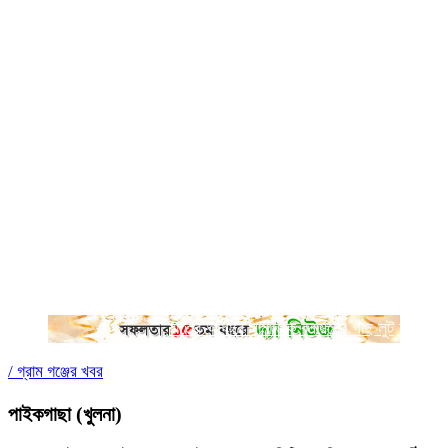
রাতের আধাঁরে সামাজিক বনায়নের গাছ লুট
সর্বশেষ
বাঁশখালীকে বন্যা ম
/
গ্রাম গঞ্জের খবর
পাইকগাছা (খুলনা)