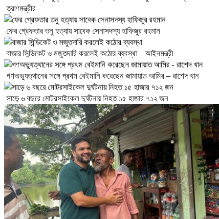
ত্রাণমন্ত্রীর
ফের গ্রেফতার তনু হত্যায় সাবেক সেনাসদস্য হাফিজুর রহমান
বাজার সিন্ডিকেট ও মজুতদারি করলেই কঠোর ব্যবস্থা – আইনমন্ত্রী
গণঅভ্যুত্থানের সঙ্গে প্রথম বেইমানি করেছেন জামায়াত আমির – রাশেদ খান
সাড়ে ৬ বছরে মোটরসাইকেল দুর্ঘটনায় নিহত ১৫ হাজার ৭১২ জন