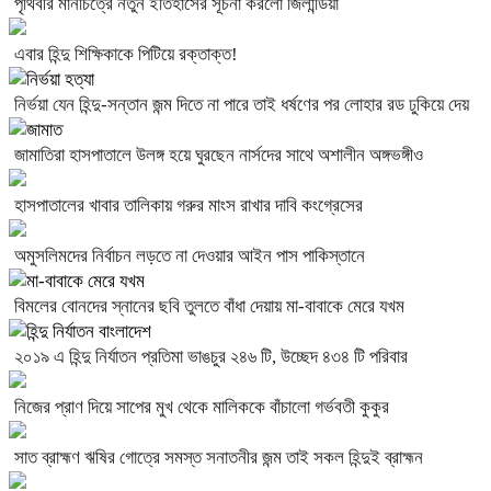
পৃথিবীর মানচিত্রে নতুন ইতিহাসের সূচনা করলো জিলান্ডিয়া
এবার হিন্দু শিক্ষিকাকে পিটিয়ে রক্তাক্ত!
নির্ভয়া যেন হিন্দু-সন্তান জন্ম দিতে না পারে তাই ধর্ষণের পর লোহার রড ঢুকিয়ে দেয়
জামাতিরা হাসপাতালে উলঙ্গ হয়ে ঘুরছেন নার্সদের সাথে অশালীন অঙ্গভঙ্গীও
হাসপাতালের খাবার তালিকায় গরুর মাংস রাখার দাবি কংগ্রেসের
অমুসলিমদের নির্বাচন লড়তে না দেওয়ার আইন পাস পাকিস্তানে
বিমলের বোনদের স্নানের ছবি তুলতে বাঁধা দেয়ায় মা-বাবাকে মেরে যখম
২০১৯ এ হিন্দু নির্যাতন প্রতিমা ভাঙচুর ২৪৬ টি, উচ্ছেদ ৪৩৪ টি পরিবার
নিজের প্রাণ দিয়ে সাপের মুখ থেকে মালিককে বাঁচালো গর্ভবতী কুকুর
সাত ব্রাহ্মণ ঋষির গোত্রে সমস্ত সনাতনীর জন্ম তাই সকল হিন্দুই ব্রাহ্মন