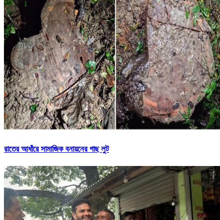
রাতের আধাঁরে সামাজিক বনায়নের গাছ লুট