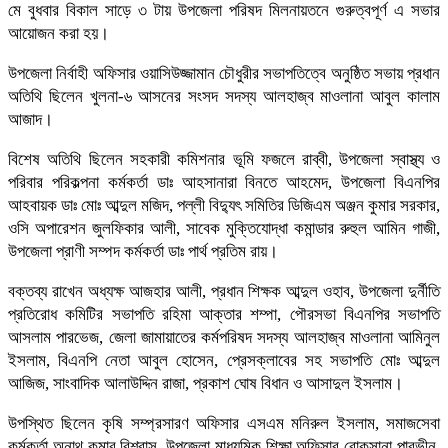
মে বুধবার বিকাল সাড়ে ৩ টায় উপজেলা পরিষদ মিলনায়তনে গুরুত্বপূর্ণ এ সভার
আয়োজন করা হয়।
উপজেলা নির্বাহী অফিসার ওয়াসিউজ্জামান চৌধুরীর সভাপতিত্বে অনুষ্ঠিত সভায় প্রধান
অতিথি ছিলেন খুলনা-৬ আসনের সংসদ সদস্য আলহাজ্ব মাওলানা আবুল কালাম
আজাদ।
বিশেষ অতিথি ছিলেন সহকারী কমিশনার ভূমি ফজলে রাব্বী, উপজেলা স্বাস্থ্য ও
পরিবার পরিকল্পনা কর্মকর্তা ডাঃ আহসানারা বিনতে আহমেদ, উপজেলা বিএনপির
আহবায়ক ডাঃ মোঃ আব্দুল মজিদ, পল্লী বিদ্যুৎ সমিতির ডিজিএম অঞ্জন কুমার সরকার,
ওসি অপারেশন জুলফিকার আলী, সাবেক মুক্তিযোদ্ধা কমান্ডার রুহুল আমিন গাজী,
উপজেলা প্রাণী সম্পদ কর্মকর্তা ডাঃ পার্থ প্রতিম রায়।
বক্তব্য রাখেন অধ্যক্ষ আজহার আলী, প্রধান শিক্ষক আব্দুল ওহাব, উপজেলা দুর্নীতি
প্রতিরোধ কমিটির সভাপতি রহিমা আক্তার শম্পা, পৌরসভা বিএনপির সভাপতি
আসলাম পারভেজ, জেলা জামায়াতের কর্মপরিষদ সদস্য আলহাজ্ব মাওলানা আমিনুল
ইসলাম, বিএনপি নেতা আবুল হোসেন, প্রেসক্লাবের সহ সভাপতি মোঃ আব্দুল
আজিজ, সাংবাদিক আলাউদ্দিন রাজা, প্রকাশ ঘোষ বিধান ও আসাদুল ইসলাম।
উপস্থিত ছিলেন কৃষি সম্প্রসারণ অফিসার এসএম মনিরুল ইসলাম, সমাজসেবা
কর্মকর্তা অনাথ কুমার বিশ্বাস, উপজেলা মাধ্যমিক শিক্ষা অফিসার রোকসানা পারভীন,