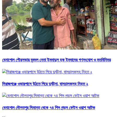
বেনাপোল পৌরসভায় যুবদল নেতা ইমদাদুল হক ইমদাদের গণসংযোগ ও মতবিনিময়
সিরাজগঞ্জে ওভারপাসে উঠতে গিয়ে দুর্ঘটনা, বাসচালকসহ নিহত ২
বেনাপোল দৌলতপুর সিমান্ত থেকে ৭৪ পিস পন্ডস ফেইস ওয়াশ আটক