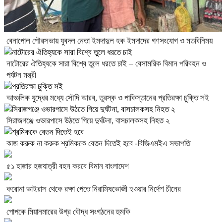
বেনাপোল পৌরসভায় যুবদল নেতা ইমদাদুল হক ইমদাদের গণসংযোগ ও মতবিনিময়
নাটোরের ঐতিহ্যকে সারা বিশ্বে তুলে ধরতে চাই – বেসামরিক বিমান পরিবহন ও
পর্যটন মন্ত্রী
আঞ্চলিক যুদ্ধের মধ্যে সৌদি আরব, তুরস্ক ও পাকিস্তানের প্রতিরক্ষা চুক্তি সই
সিরাজগঞ্জে ওভারপাসে উঠতে গিয়ে দুর্ঘটনা, বাসচালকসহ নিহত ২
কাজ করুক না করুক শ্রমিককে বেতন দিতেই হবে -বিজিএমইএ সভাপতি
৫১ হাজার হজযাত্রী বহন করবে বিমান বাংলাদেশ
করোনা ভাইরাস থেকে রক্ষা পেতে নিরামিষভোজী হওয়ার নির্দেশ চীনের
পোপকে মিয়ানমারের উগ্র বৌদ্ধ সংগঠনের হুমকি