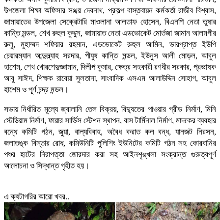
উপজেলা শিক্ষা অফিসার সঞ্জয় দেবনাথ, প্রকল্প বাস্তবায়ন কর্মকর্তা রাজীব বিশ্বাস,
জামায়াতের উপজেলা সেক্রেটারি মাওলানা আলতাফ হোসেন, বিএনপি নেতা তুষার
কান্তি মন্ডল, শেখ রুহুল কুদ্দুস, জামায়াত নেতা এডভোকেট মোর্তজা জামান আলমগীর
রুলু, মুহাম্মদ শফিয়ার রহমান, এডভোকেট রুহুল আমিন, ভারপ্রাপ্ত ইউপি
চেয়ারম্যান আব্দুল্ল্যাহ সরদার, পীযুষ কান্তি মন্ডল, ইউনুস আলী মোড়ল, আবুল
হাশেম, শেখ খোরশেদুজ্জামান, দিলীপ কুমার, ক্ষেত্র সহকারী রণধীর সরকার, প্রভাষক
আবু সাঈদ, শিক্ষক রাবেয়া সুলতানা, সাংবাদিক এসএম আলাউদ্দিন সোহাগ, আবুল
হাশেম ও পূর্ণ চন্দ্র মন্ডল।
সভায় নির্ধারিত মূল্যে জ্বালানি তেল বিক্রয়, বিদ্যুতের পাওয়ার গ্রীড নির্মাণ, মিনি
স্টেডিয়াম নির্মাণ, ফায়ার সার্ভিস স্টেশন স্থাপন, বাস টার্মিনাল নির্মাণ, মাদকের ব্যবহার
বন্ধে কমিটি গঠন, জুয়া, বাল্যবিবাহ, অবৈধ করাত কল বন্ধ, যানজট নিরসন,
জলাতঙ্ক বিস্তার রোধ, কমিউনিটি পুলিশিং ইউনিটের কমিটি গঠন সহ কোরবানির
পশুর হাটের নিরাপত্তা জোরদার করা সহ আইনশৃঙ্খলা সংক্রান্ত গুরুত্বপূর্ণ
আলোচনা ও সিদ্ধান্ত গৃহীত হয়।
এ ক্যটাগরির আরো খবর..