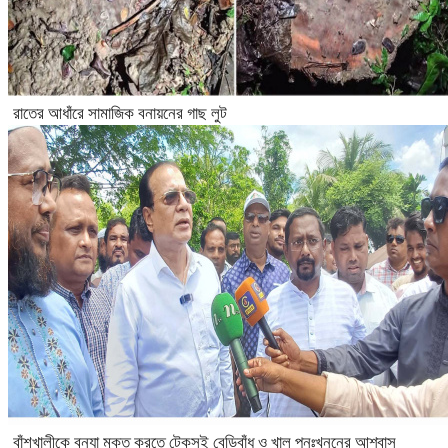
রাতের আধাঁরে সামাজিক বনায়নের গাছ লুট
বাঁশখালীকে বন্যা মুক্ত করতে টেকসই বেড়িবাঁধ ও খাল পুনঃখননের আশ্বাস