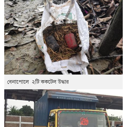
বেনাপোলে ২টি ককটেল উদ্ধার