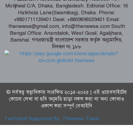
Motijheel C/A, Dhaka, Bangladesh. Editorial Office: 16
Hatkhola Lane(Swamibag), Dhaka. Phone:
বিএনপির নারী এমপিকে আইনি নোটিশ
+8801711139401 Desk: +8809696029401 Email:
পাঠালেন আসিফ মাহমুদ
thenewse@gmail.com, info@thenewse.com South
Bengal Office: Anandalok, West Goail, Agailjhara,
Barishal. গণপ্রজাতন্ত্রী বাংলাদেশ সরকার কর্তৃক অনুমোদিত,
আলোচিত কনটেন্ট ক্রিয়েটর রিপন মিয়া
নিবন্ধন নং ১৮৮
গ্রেফতার
© সর্বস্বত্ব স্বত্বাধিকার সংরক্ষিত ২০১৪-২০২৫ | এই ওয়েবসাইটের
কোনো লেখা বা ছবি অনুমতি ছাড়া নকল করা বা অন্য কোথাও
প্রকাশ করা সম্পূর্ণ বেআইনি
Technical Supported By:
Thenews Team