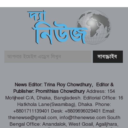
সংখ্যালঘু না থাকায় প্রতিক্রিয়া
ইতালি যাওয়ার পথে লিবিয়ায় বন্দি যুবক,
দেড় বছর ধরে নেই খোঁজ!
ডেপুটি স্পিকারের নামে জাল ডিও পত্র তৈরি,
এসি ল্যান্ডের বিরুদ্ধে মামলা
কক্সবাজারে হবে আঞ্চলিক রাসায়নিক
পরীক্ষাগার, কমবে মাদক মামলার জট –
News Editor: Trina Roy Chowdhury, Editor &
স্বরাষ্ট্রমন্ত্রী
Publisher: Promithias Chowdhury
Address: 154
Motijheel C/A, Dhaka, Bangladesh. Editorial Office: 16
ফ্যাসিস্টের ভাষায় বলা হচ্ছে সরকারকে ৫
Hatkhola Lane(Swamibag), Dhaka. Phone:
বছরও যেতে দেয়া হবে না – মির্জা ফখরুল
+8801711139401 Desk: +8809696029401 Email:
thenewse@gmail.com, info@thenewse.com South
Bengal Office: Anandalok, West Goail, Agailjhara,