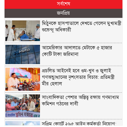
সর্বশেষ
জনপ্রিয়
মিঠুনকে হাসপাতালে দেখতে গেলেন মুখ্যমন্ত্রী
শুভেন্দু অধিকারী
আমেরিকার আদালতে মেটাকে ৫ হাজার
কোটি টাকা জরিমানা
প্রচলিত আইনেই হবে গুম-খুন ও জুলাই
গণঅভ্যুত্থানের নৃশংসতার বিচার: প্রতিমন্ত্রী
মীর হেলাল
সাংবাদিকতা পেশার অস্তিত্ব রক্ষায় গণমাধ্যম
কমিশন গঠনের দাবী
সুপ্রিম কোর্টে ২৬৫ আইন কর্মকর্তা নিয়োগ: