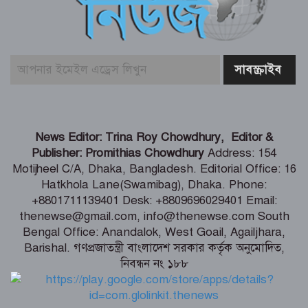
ডিএমপির ২৪ ঘণ্টার অভিযানে গ্রেপ্তার ৪৬৬
জন, মামলা ৫৭
নড়াইলে পুলিশের অভিযানে ডাকাত গ্রেপ্তার
শতবর্ষের চলাচলের পথ বন্ধ, অবরুদ্ধ
News Editor: Trina Roy Chowdhury, Editor &
সংখ্যালঘু তিন পরিবার
Publisher: Promithias Chowdhury
Address: 154
Motijheel C/A, Dhaka, Bangladesh. Editorial Office: 16
Hatkhola Lane(Swamibag), Dhaka. Phone:
ট্রাম্পের হেলিকপ্টারের কাছাকাছি যাত্রীবাহী
+8801711139401 Desk: +8809696029401 Email:
বিমান, তদন্ত শুরু
thenewse@gmail.com, info@thenewse.com South
Bengal Office: Anandalok, West Goail, Agailjhara,
Barishal. গণপ্রজাতন্ত্রী বাংলাদেশ সরকার কর্তৃক অনুমোদিত,
নিবন্ধন নং ১৮৮
রোমে বাংলাদেশ দূতাবাসে ‘জুলাই
গণঅভ্যুত্থান দিবস ২০২৬’ উদযাপিত:
প্রবাসীদের ঐক্যবদ্ধ ভূমিকার আহ্বান