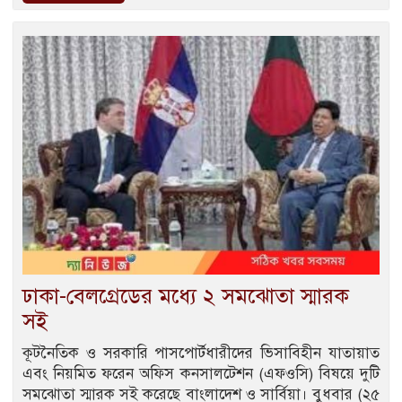
ঢাকা-বেলগ্রেডের মধ্যে ২ সমঝোতা স্মারক
সই
কূটনৈতিক ও সরকারি পাসপোর্টধারীদের ভিসাবিহীন যাতায়াত
এবং নিয়মিত ফরেন অফিস কনসালটেশন (এফওসি) বিষয়ে দুটি
সমঝোতা স্মারক সই করেছে বাংলাদেশ ও সার্বিয়া। বুধবার (২৫