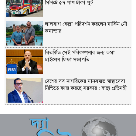
মিনিটে ৫৭ লাখ টাকা লুট
লালবাগ কেল্লা পরিদর্শন করলেন মার্কিন নৌ
কমান্ডার
বিতর্কিত সেই পরিকল্পনার জন্য ক্ষমা
চাইলেন ফিফা সভাপতি
দেশের সব নাগরিকের মানসম্মত স্বাস্থ্যসেবা
নিশ্চিতে কাজ করছে সরকার : স্বাস্থ্য প্রতিমন্ত্রী
জেরুজালেম ইস্যুতে ঐক্যবদ্ধ হতে জর্ডানে
মুসলিম দেশগুলোর বৈঠক