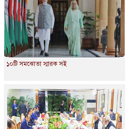
১০টি সমঝোতা স্মারক সই